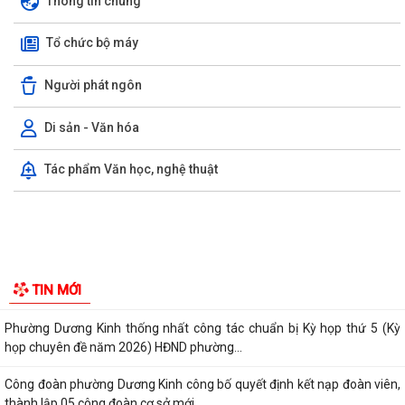
Thông tin chung
Tổ chức bộ máy
Người phát ngôn
Di sản - Văn hóa
Phường Dương Kinh tổ chức họp triển khai Kế hoạch thu hồi đất thực
Tác phẩm Văn học, nghệ thuật
hiện Dự án khu tái định cư 2,7...
PHƯỜNG DƯƠNG KINH DUY TRÌ HIỆU QUẢ MÔ HÌNH “TRẢ KẾT QUẢ THỦ
TỤC HÀNH CHÍNH THỨ 5 HẰNG TUẦN”
Phường Dương Kinh tham dự Hội nghị tiếp xúc cử tri sau Kỳ họp
thường lệ giữa năm 2026 HĐND thành...
Đội bóng U10 phường Dương Kinh tham dự khai mạc Giải Bóng đá Hoa
Phượng năm 2026
Những chương trình tín dụng ưu đãi hỗ trợ học sinh, sinh viên trên địa
TIN MỚI
bàn phường Dương Kinh