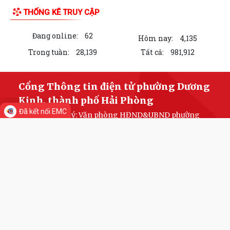
Quyết định về việc ủy quyền thực hiện một số nhiệm vụ trong lĩnh vực
đất đai theo quy định tại Điều...
Quyết định quy định về việc phân cấp thực hiện một số nhiệm vụ trong
lĩnh vực đất đai và trình tự,...
Phường Dương Kinh tham dự hội nghị trực tuyến về đẩy nhanh tiến độ
xây dựng cơ sở dữ liệu đất đai
Đảng ủy phường Dương Kinh tổ chức sinh hoạt chi bộ thường kỳ (mẫu)
Đã kết nối EMC
tại chi bộ TDP Hải Hoà
Phường Dương Kinh triển khai Chương trình Sức khỏe học đường giai
đoạn 2026–2035
LIÊN KẾT WEB SITE
Phường Dương Kinh tổ chức sinh hoạt dưới cờ, quyết tâm hoàn thành
các nhiệm vụ trọng tâm tháng 8
Quyết định về việc công bố Danh mục thủ tục hành chính được sửa đổi,
bổ sung thuộc phạm vi chức...
THỐNG KÊ TRUY CẬP