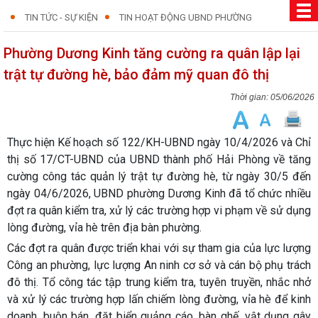
TIN TỨC - SỰ KIỆN
TIN HOẠT ĐỘNG UBND PHƯỜNG
Phường Dương Kinh tăng cường ra quân lập lại
trật tự đường hè, bảo đảm mỹ quan đô thị
05/06/2026
Thực hiện Kế hoạch số 122/KH-UBND ngày 10/4/2026 và Chỉ
thị số 17/CT-UBND của UBND thành phố Hải Phòng về tăng
cường công tác quản lý trật tự đường hè, từ ngày 30/5 đến
ngày 04/6/2026, UBND phường Dương Kinh đã tổ chức nhiều
đợt ra quân kiểm tra, xử lý các trường hợp vi phạm về sử dụng
lòng đường, vỉa hè trên địa bàn phường.
Các đợt ra quân được triển khai với sự tham gia của lực lượng
Công an phường, lực lượng An ninh cơ sở và cán bộ phụ trách
đô thị. Tổ công tác tập trung kiểm tra, tuyên truyền, nhắc nhở
và xử lý các trường hợp lấn chiếm lòng đường, vỉa hè để kinh
doanh, buôn bán, đặt biển quảng cáo, bàn ghế, vật dụng gây