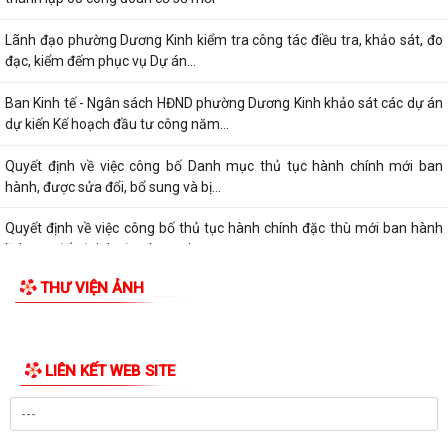
Phường Dương Kinh thống nhất công tác chuẩn bị Kỳ họp thứ 5 (Kỳ
họp chuyên đề năm 2026) HĐND phường...
Công đoàn phường Dương Kinh công bố quyết định kết nạp đoàn viên,
thành lập 05 công đoàn cơ sở mới
Lãnh đạo phường Dương Kinh kiểm tra công tác điều tra, khảo sát, đo
đạc, kiểm đếm phục vụ Dự án...
Ban Kinh tế - Ngân sách HĐND phường Dương Kinh khảo sát các dự án
dự kiến Kế hoạch đầu tư công năm...
Quyết định về việc công bố Danh mục thủ tục hành chính mới ban
hành, được sửa đổi, bổ sung và bị...
Quyết định về việc công bố thủ tục hành chính đặc thù mới ban hành
lĩnh vực đất đai thuộc phạm vi...
THƯ VIỆN ẢNH
Quyết định về việc phê duyệt quy trình nội bộ giải quyết thủ tục hành
chính thuộc phạm vi chức năng...