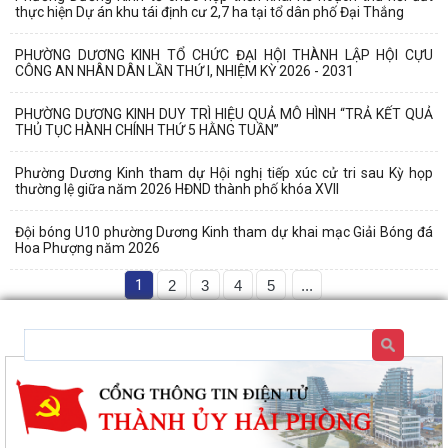
thực hiện Dự án khu tái định cư 2,7 ha tại tổ dân phố Đại Thắng
PHƯỜNG DƯƠNG KINH TỔ CHỨC ĐẠI HỘI THÀNH LẬP HỘI CỰU
CÔNG AN NHÂN DÂN LẦN THỨ I, NHIỆM KỲ 2026 - 2031
PHƯỜNG DƯƠNG KINH DUY TRÌ HIỆU QUẢ MÔ HÌNH “TRẢ KẾT QUẢ
THỦ TỤC HÀNH CHÍNH THỨ 5 HẰNG TUẦN”
Phường Dương Kinh tham dự Hội nghị tiếp xúc cử tri sau Kỳ họp
thường lệ giữa năm 2026 HĐND thành phố khóa XVII
Đội bóng U10 phường Dương Kinh tham dự khai mạc Giải Bóng đá
Hoa Phượng năm 2026
1
2
3
4
5
...