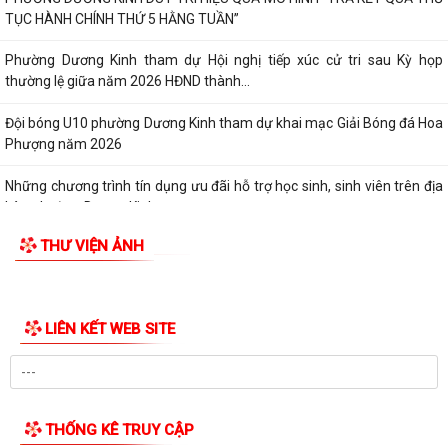
Phượng năm 2026
Những chương trình tín dụng ưu đãi hỗ trợ học sinh, sinh viên trên địa
bàn phường Dương Kinh
Phường Dương Kinh thống nhất công tác chuẩn bị Kỳ họp thứ 5 (Kỳ
họp chuyên đề năm 2026) HĐND phường...
Công đoàn phường Dương Kinh công bố quyết định kết nạp đoàn viên,
thành lập 05 công đoàn cơ sở mới
Lãnh đạo phường Dương Kinh kiểm tra công tác điều tra, khảo sát, đo
đạc, kiểm đếm phục vụ Dự án...
THƯ VIỆN ẢNH
Ban Kinh tế - Ngân sách HĐND phường Dương Kinh khảo sát các dự án
dự kiến Kế hoạch đầu tư công năm...
Quyết định về việc công bố Danh mục thủ tục hành chính mới ban
hành, được sửa đổi, bổ sung và bị...
Quyết định về việc công bố thủ tục hành chính đặc thù mới ban hành