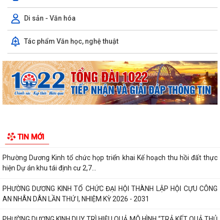
Trường Mầm non Hòa Nghĩa đón Đoàn đánh giá ngoài khảo sát chính
thức phục vụ kiểm định chất lượng...
Di sản - Văn hóa
PHƯỜNG DƯƠNG KINH TRIỂN KHAI CHIẾN DỊCH 100 NGÀY THỰC HIỆN
Tác phẩm Văn học, nghệ thuật
CÁC NHIỆM VỤ VỀ CHUYỂN ĐỔI SỐ TRONG CÔNG...
PHƯỜNG DƯƠNG KINH TỔ CHỨC LỚP BỒI DƯỠNG NGHIỆP VỤ CÔNG
TÁC ĐẢNG CHO CẤP UỶ CƠ SỞ NĂM 2026
Phường Dương Kinh tổ chức họp triển khai Kế hoạch thu hồi đất thực
hiện Dự án khu tái định cư 2,7...
PHƯỜNG DƯƠNG KINH TỔ CHỨC ĐẠI HỘI THÀNH LẬP HỘI CỰU CÔNG
AN NHÂN DÂN LẦN THỨ I, NHIỆM KỲ 2026 - 2031
PHƯỜNG DƯƠNG KINH DUY TRÌ HIỆU QUẢ MÔ HÌNH “TRẢ KẾT QUẢ THỦ
TIN MỚI
TỤC HÀNH CHÍNH THỨ 5 HẰNG TUẦN”
Phường Dương Kinh tham dự Hội nghị tiếp xúc cử tri sau Kỳ họp
thường lệ giữa năm 2026 HĐND thành...
Đội bóng U10 phường Dương Kinh tham dự khai mạc Giải Bóng đá Hoa