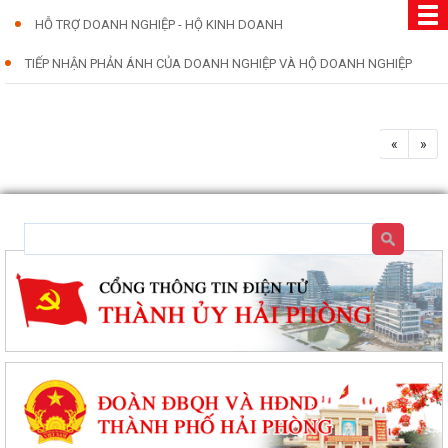
HỖ TRỢ DOANH NGHIỆP - HỘ KINH DOANH
TIẾP NHẬN PHẢN ÁNH CỦA DOANH NGHIỆP VÀ HỘ DOANH NGHIỆP
«
»