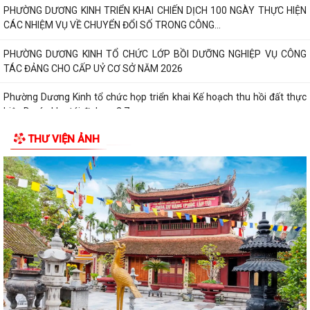
PHƯỜNG DƯƠNG KINH TRIỂN KHAI CHIẾN DỊCH 100 NGÀY THỰC HIỆN
CÁC NHIỆM VỤ VỀ CHUYỂN ĐỔI SỐ TRONG CÔNG...
PHƯỜNG DƯƠNG KINH TỔ CHỨC LỚP BỒI DƯỠNG NGHIỆP VỤ CÔNG
TÁC ĐẢNG CHO CẤP UỶ CƠ SỞ NĂM 2026
Phường Dương Kinh tổ chức họp triển khai Kế hoạch thu hồi đất thực
hiện Dự án khu tái định cư 2,7...
THƯ VIỆN ẢNH