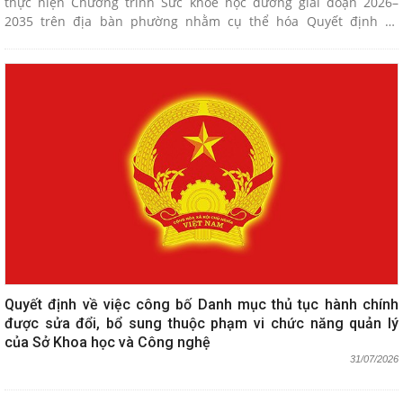
thực hiện Chương trình Sức khỏe học đường giai đoạn 2026–
2035 trên địa bàn phường nhằm cụ thể hóa Quyết định số
2729/QĐ-UBND ngày 16/7/2026 của UBND thành phố Hải Phòng
và Quyết định số 973/QĐ-TTg ngày 01/6/2026 của Thủ tướng
Chính phủ.
Quyết định về việc công bố Danh mục thủ tục hành chính
được sửa đổi, bổ sung thuộc phạm vi chức năng quản lý
của Sở Khoa học và Công nghệ
31/07/2026