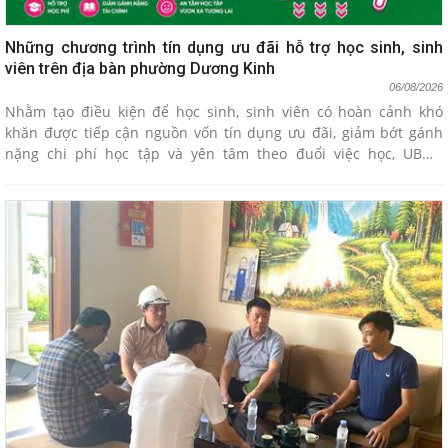
Những chương trình tín dụng ưu đãi hỗ trợ học sinh, sinh
viên trên địa bàn phường Dương Kinh
06/08/2026
Nhằm tạo điều kiện để học sinh, sinh viên có hoàn cảnh khó
khăn được tiếp cận nguồn vốn tín dụng ưu đãi, giảm bớt gánh
nặng chi phí học tập và yên tâm theo đuổi việc học, UBND
phường Dương Kinh tuyên truyền tới Nhân dân trên địa bàn về
các chương trình cho vay ưu đãi dành cho học sinh, sinh viên do
Ngân hàng Chính sách xã hội triển khai.