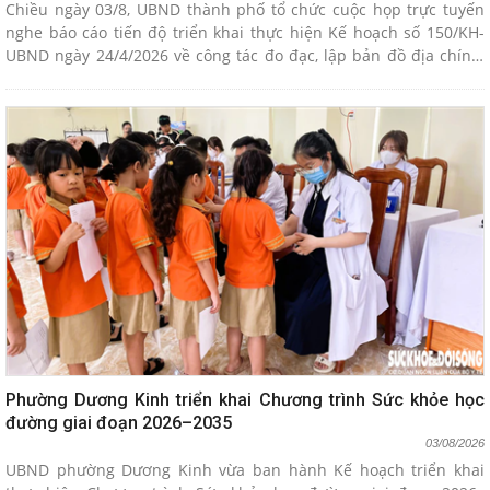
Chiều ngày 03/8, UBND thành phố tổ chức cuộc họp trực tuyến
nghe báo cáo tiến độ triển khai thực hiện Kế hoạch số 150/KH-
UBND ngày 24/4/2026 về công tác đo đạc, lập bản đồ địa chính,
lập hồ sơ địa chính và hoàn thành cơ sở dữ liệu đất đai trên địa
bàn thành phố.
Phường Dương Kinh triển khai Chương trình Sức khỏe học
đường giai đoạn 2026–2035
03/08/2026
UBND phường Dương Kinh vừa ban hành Kế hoạch triển khai