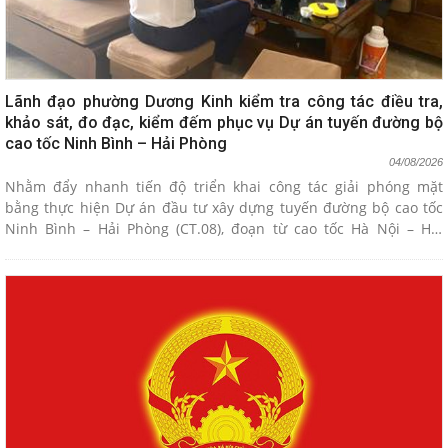
Lãnh đạo phường Dương Kinh kiểm tra công tác điều tra,
khảo sát, đo đạc, kiểm đếm phục vụ Dự án tuyến đường bộ
cao tốc Ninh Bình – Hải Phòng
04/08/2026
Nhằm đẩy nhanh tiến độ triển khai công tác giải phóng mặt
bằng thực hiện Dự án đầu tư xây dựng tuyến đường bộ cao tốc
Ninh Bình – Hải Phòng (CT.08), đoạn từ cao tốc Hà Nội – Hải
Phòng đến nút giao đường bộ ven biển đi qua địa bàn phường
Dương Kinh, lãnh đạo phường đã trực tiếp kiểm tra công tác điều
tra, khảo sát, đo đạc, kiểm đếm về đất đai và tài sản gắn liền với
đất đối với các trường hợp thuộc diện thu hồi đất.