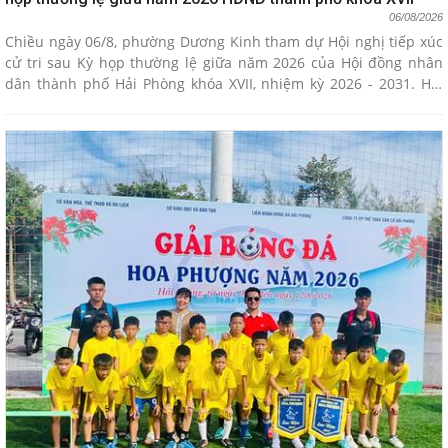
06/08/2026
Chiều ngày 06/8, phường Dương Kinh tham dự Hội nghị tiếp xúc
cử tri sau Kỳ họp thường lệ giữa năm 2026 của Hội đồng nhân
dân thành phố Hải Phòng khóa XVII, nhiệm kỳ 2026 - 2031. Hội
nghị được tổ chức theo hình thức trực tiếp kết hợp trực tuyến với
điểm cầu trung tâm tại UBND phường Đông Hải và các điểm cầu
tại các phường, trong đó có phường Dương Kinh.