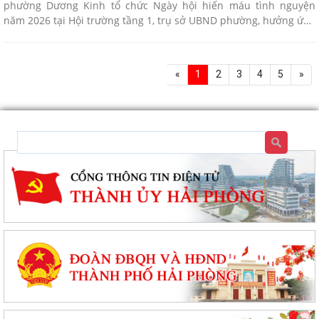
phường Dương Kinh tổ chức Ngày hội hiến máu tình nguyện
năm 2026 tại Hội trường tầng 1, trụ sở UBND phường, hưởng ứng
Chiến dịch “Những giọt máu hồng - Hè” và Chương trình “Hành
trình đỏ” năm 2026.
«
1
2
3
4
5
»