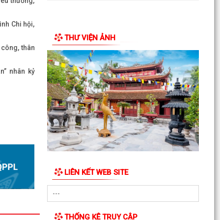
êu thương,
g nghiệp và
nh Chi hội,
THƯ VIỆN ẢNH
 công, thân
ân” nhân kỷ
LIÊN KẾT WEB SITE
THỐNG KÊ TRUY CẬP