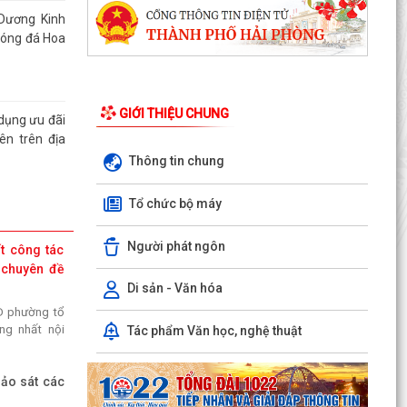
Dương Kinh
Bóng đá Hoa
GIỚI THIỆU CHUNG
dụng ưu đãi
iên trên địa
Thông tin chung
Tổ chức bộ máy
hống nhất
p thứ 5 (Kỳ
Người phát ngôn
t công tác
026) HĐND
 chuyên đề
Di sản - Văn hóa
D phường tổ
ương Kinh
ng nhất nội
Tác phẩm Văn học, nghệ thuật
t nạp đoàn
 đoàn cơ sở
ảo sát các