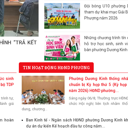
Đội bóng U10 phường 
tham dự khai mạc Giải 
Phượng năm 2026
Những chương trình tín 
 tri sau Kỳ họp
hỗ trợ học sinh, sinh v
bàn phường Dương Kinh
II
TIN HOẠT ĐỘNG HĐND PHƯỜNG
Phường Dương Kinh t
công tác chuẩn bị Kỳ họ
ức sinh
Phường Dương Kinh thống nhấ
họp chuyên đề năm 2
i bộ TDP
chuẩn bị Kỳ họp thứ 5 (Kỳ họp
phường khóa II
năm 2026) HĐND phường...
trình tự,
Sáng ngày 06/8, Thường trực HĐN
Công đoàn phường D
đánh giá
chức Hội nghị liên tịch nhằm thố
công bố quyết định kế
dung, chương...
viên, thành lập 05 công
mới
âm hoàn
Ban Kinh tế - Ngân sách HĐND phường Dương Kinh kh
dự án dự kiến Kế hoạch đầu tư công năm...