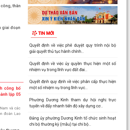
 Kinh kiểm
 công, thân
khảo sát, đo
Dự án tuyến
 Bình – Hải
n giai đoạn
TIN MỚI
sách HĐND
Quyết định về việc phê duyệt quy trình nội bộ
ảo sát các
giải quyết thủ tục hành chính...
đầu tư công
Quyết định về việc ủy quyền thực hiện một số
nhiệm vụ trong lĩnh vực đất đai...
ng bố Danh
nh mới ban
Quyết định quy định về việc phân cấp thực hiện
 sung và bị
một số nhiệm vụ trong lĩnh vực...
h công bố
 chức năng
hành lập 05
ọc và Công
Phường Dương Kinh tham dự hội nghị trực
tuyến về đẩy nhanh tiến độ xây dựng cơ...
 Nam và các
ên đoàn Lao
 bố thủ tục
Đảng ủy phường Dương Kinh tổ chức sinh hoạt
i ban hành
chi bộ thường kỳ (mẫu) tại chi bộ...
phạm vi chức