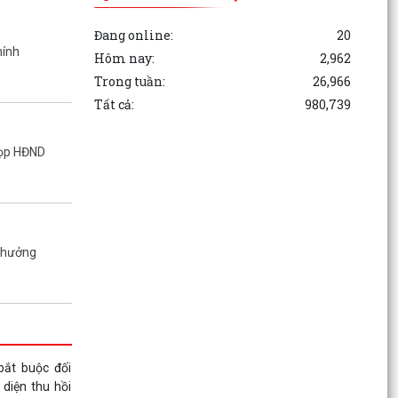
Đang online:
20
hính
Hôm nay:
2,962
Trong tuần:
26,966
Tất cả:
980,739
họp HĐND
 thưởng
ắt buộc đối
 diện thu hồi