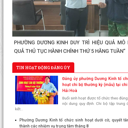
Phường Dương Kinh tham dự Hội nghị tiếp xúc cử
thường lệ giữa năm 2026 HĐND thành phố khóa XV
TIN HOẠT ĐỘNG ĐẢNG ỦY
Đảng ủy phường Dương Kinh tổ ch
hoạt chi bộ thường kỳ (mẫu) tại ch
Hải Hoà
Buổi sinh hoạt được tổ chức theo đúng 
nội dung quy định. Chi bộ tập trung 
kết...
Phường Dương Kinh tổ chức sinh hoạt dưới cờ, quyết t
thành các nhiệm vụ trọng tâm tháng 8