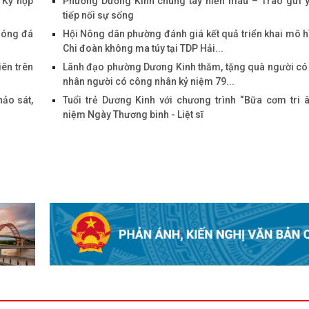
 Kỳ họp
Phường Dương Kinh chung tay hiến máu – Trao gửi y
năng quản lý của Sở Nôn
tiếp nối sự sống
Môi trường
Bóng đá
Hội Nông dân phường đánh giá kết quả triển khai mô hì
Chi đoàn không ma túy tại TDP Hải...
iên trên
Lãnh đạo phường Dương Kinh thăm, tặng quà người có
nhân người có công nhân kỷ niệm 79...
hảo sát,
Tuổi trẻ Dương Kinh với chương trình “Bữa cơm tri 
niệm Ngày Thương binh - Liệt sĩ