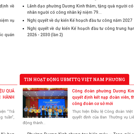
Lãnh đạo phường Dương
định về
Lãnh đạo phường Dương Kinh thăm, tặng quà người có
tra công tác điều tra, 
nhân người có công nhân kỷ niệm 79...
đạc, kiểm đếm phục vụ 
hiệm vụ
Nghị quyết về dự kiến Kế hoạch đầu tư công năm 2027
đường bộ cao tốc Ninh
Nghị quyết về dự kiến Kế hoạch đầu tư công trung hạ
Phòng
ốc quán
2026 - 2030 (lần 2)
Ban Kinh tế - Ngân 
phường Dương Kinh kh
dự án dự kiến Kế hoạch 
năm 2027
Quyết định về việc cô
TIN HOẠT ĐỘNG UBMTTQ VIỆT NAM PHƯỜNG
mục thủ tục hành chí
hành, được sửa đổi, bổ
ỆU QUẢ
Công đoàn phường Dương Kin
bãi bỏ thuộc phạm vi
C HÀNH
quyết định kết nạp đoàn viên, t
quản lý của Sở Khoa h
công đoàn cơ sở mới
nghệ
iện “Trả
Thực hiện Điều lệ Công đoàn Việt
g tuần”,
quyết định của Ban Thường vụ Li
Quyết định về việc công
động thành...
hành chính đặc thù mớ
lĩnh vực đất đai thuộc 