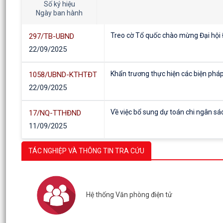
Số ký hiệu
Ngày ban hành
Treo cờ Tổ quốc chào mừng Đại hội Đ
297/TB-UBND
22/09/2025
Khẩn trương thực hiện các biện phá
1058/UBND-KTHTĐT
22/09/2025
Về việc bổ sung dự toán chi ngân 
17/NQ-TTHĐND
11/09/2025
Về việc bổ sung dự toán chi ngân 
TÁC NGHIỆP VÀ THÔNG TIN TRA CỨU
18/NQ-TTHĐND
11/09/2025
Về việc bổ sung dự toán chi ngân 
19/NQ-TTHĐND
Hệ thống Văn phòng điện tử
11/09/2025