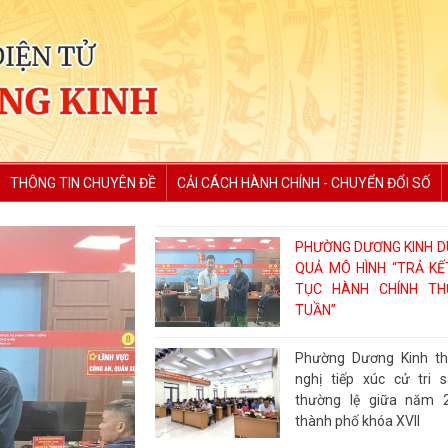
THÔNG TIN CHUYÊN ĐỀ
CẢI CÁCH HÀNH CHÍNH - CHUYỂN ĐỔI SỐ
PHƯỜNG DƯƠNG KINH DU
QUẢ MÔ HÌNH “TRẢ KẾ
TỤC HÀNH CHÍNH TH
TUẦN”
Phường Dương Kinh t
nghị tiếp xúc cử tri 
thường lệ giữa năm 
thành phố khóa XVII