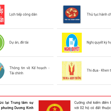
Lịch tiếp công dân
Thủ tục hành c
Dự án, đề tài
Nghị quyết kỳ 
Thông tin về Kế hoạch -
Thi đua - Khen
Tài chính
hức lại Trung tâm sự
Cưỡng chế kiểm đếm b
 phường Dương Kinh
với 02 hộ có đất thuộc