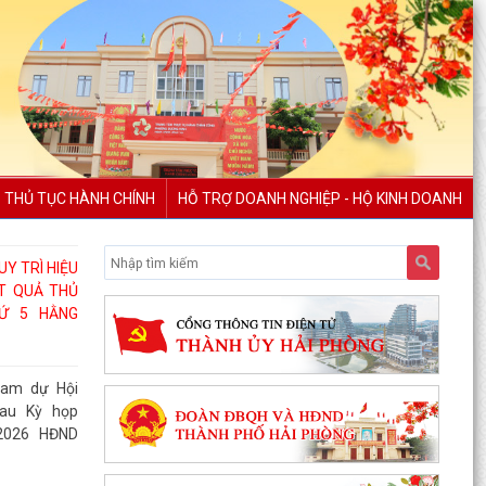
THỦ TỤC HÀNH CHÍNH
HỖ TRỢ DOANH NGHIỆP - HỘ KINH DOANH
Y TRÌ HIỆU
T QUẢ THỦ
Ứ 5 HẰNG
ham dự Hội
sau Kỳ họp
2026 HĐND