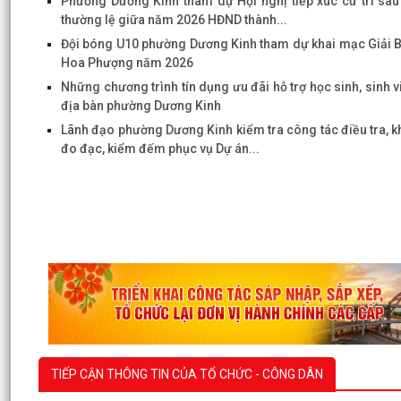
Phường Dương Kinh tham dự Hội nghị tiếp xúc cử tri sau
thường lệ giữa năm 2026 HĐND thành...
Đội bóng U10 phường Dương Kinh tham dự khai mạc Giải 
Hoa Phượng năm 2026
Những chương trình tín dụng ưu đãi hỗ trợ học sinh, sinh v
địa bàn phường Dương Kinh
Lãnh đạo phường Dương Kinh kiểm tra công tác điều tra, k
đo đạc, kiểm đếm phục vụ Dự án...
TIẾP CẬN THÔNG TIN CỦA TỔ CHỨC - CÔNG DÂN