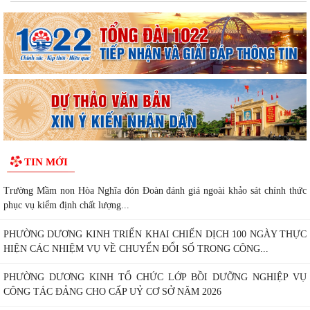
TIN MỚI
Trường Mầm non Hòa Nghĩa đón Đoàn đánh giá ngoài khảo sát chính thức
phục vụ kiểm định chất lượng...
PHƯỜNG DƯƠNG KINH TRIỂN KHAI CHIẾN DỊCH 100 NGÀY THỰC
HIỆN CÁC NHIỆM VỤ VỀ CHUYỂN ĐỔI SỐ TRONG CÔNG...
PHƯỜNG DƯƠNG KINH TỔ CHỨC LỚP BỒI DƯỠNG NGHIỆP VỤ
CÔNG TÁC ĐẢNG CHO CẤP UỶ CƠ SỞ NĂM 2026