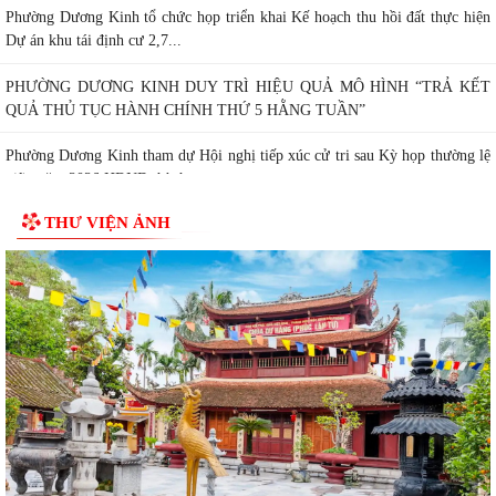
Phường Dương Kinh tổ chức họp triển khai Kế hoạch thu hồi đất thực hiện
Dự án khu tái định cư 2,7...
PHƯỜNG DƯƠNG KINH DUY TRÌ HIỆU QUẢ MÔ HÌNH “TRẢ KẾT
QUẢ THỦ TỤC HÀNH CHÍNH THỨ 5 HẰNG TUẦN”
Phường Dương Kinh tham dự Hội nghị tiếp xúc cử tri sau Kỳ họp thường lệ
giữa năm 2026 HĐND thành...
THƯ VIỆN ẢNH