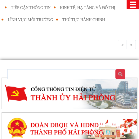
TIẾP CẬN THÔNG TIN
KINH TẾ, HẠ TẦNG VÀ ĐÔ THỊ
LĨNH VỰC MÔI TRƯỜNG
THỦ TỤC HÀNH CHÍNH
«
»