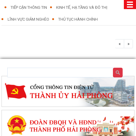
TIẾP CẬN THÔNG TIN
KINH TẾ, HẠ TẦNG VÀ ĐÔ THỊ
LĨNH VỰC GIẢM NGHÈO
THỦ TỤC HÀNH CHÍNH
«
»