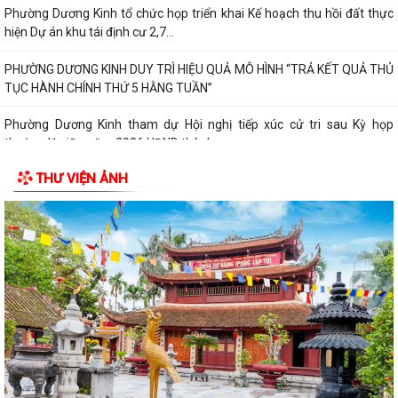
Phường Dương Kinh tổ chức họp triển khai Kế hoạch thu hồi đất thực
hiện Dự án khu tái định cư 2,7...
PHƯỜNG DƯƠNG KINH DUY TRÌ HIỆU QUẢ MÔ HÌNH “TRẢ KẾT QUẢ THỦ
TỤC HÀNH CHÍNH THỨ 5 HẰNG TUẦN”
Phường Dương Kinh tham dự Hội nghị tiếp xúc cử tri sau Kỳ họp
thường lệ giữa năm 2026 HĐND thành...
THƯ VIỆN ẢNH