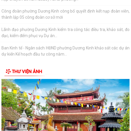
hành, được sửa đổi, bổ sung và bị...
Quyết định về việc công bố thủ tục hành chính đặc thù mới ban hành
lĩnh vực đất đai thuộc phạm vi...
Quyết định về việc phê duyệt quy trình nội bộ giải quyết thủ tục hành
chính thuộc phạm vi chức năng...
Quyết định về việc ủy quyền thực hiện một số nhiệm vụ trong lĩnh vực
đất đai theo quy định tại Điều...
THƯ VIỆN ẢNH
Quyết định quy định về việc phân cấp thực hiện một số nhiệm vụ trong
lĩnh vực đất đai và trình tự,...
Phường Dương Kinh tham dự hội nghị trực tuyến về đẩy nhanh tiến độ
xây dựng cơ sở dữ liệu đất đai
Đảng ủy phường Dương Kinh tổ chức sinh hoạt chi bộ thường kỳ (mẫu)
tại chi bộ TDP Hải Hoà
Phường Dương Kinh triển khai Chương trình Sức khỏe học đường giai