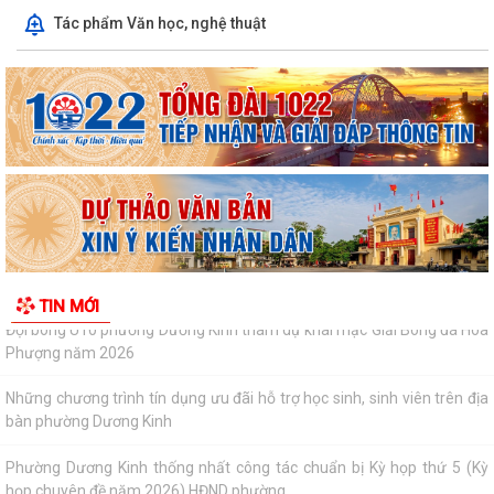
Phường Dương Kinh tham dự Hội nghị tiếp xúc cử tri sau Kỳ họp
Tác phẩm Văn học, nghệ thuật
thường lệ giữa năm 2026 HĐND thành...
Đội bóng U10 phường Dương Kinh tham dự khai mạc Giải Bóng đá Hoa
Phượng năm 2026
Những chương trình tín dụng ưu đãi hỗ trợ học sinh, sinh viên trên địa
bàn phường Dương Kinh
Phường Dương Kinh thống nhất công tác chuẩn bị Kỳ họp thứ 5 (Kỳ
họp chuyên đề năm 2026) HĐND phường...
Công đoàn phường Dương Kinh công bố quyết định kết nạp đoàn viên,
TIN MỚI
thành lập 05 công đoàn cơ sở mới
Lãnh đạo phường Dương Kinh kiểm tra công tác điều tra, khảo sát, đo
đạc, kiểm đếm phục vụ Dự án...
Ban Kinh tế - Ngân sách HĐND phường Dương Kinh khảo sát các dự án
dự kiến Kế hoạch đầu tư công năm...
Quyết định về việc công bố Danh mục thủ tục hành chính mới ban