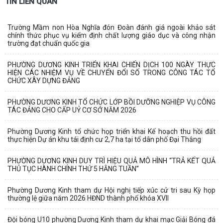
TIN LIÊN QUAN
Trường Mầm non Hòa Nghĩa đón Đoàn đánh giá ngoài khảo sát
chính thức phục vụ kiểm định chất lượng giáo dục và công nhận
trường đạt chuẩn quốc gia
PHƯỜNG DƯƠNG KINH TRIỂN KHAI CHIẾN DỊCH 100 NGÀY THỰC
HIỆN CÁC NHIỆM VỤ VỀ CHUYỂN ĐỔI SỐ TRONG CÔNG TÁC TỔ
CHỨC XÂY DỰNG ĐẢNG
PHƯỜNG DƯƠNG KINH TỔ CHỨC LỚP BỒI DƯỠNG NGHIỆP VỤ CÔNG
TÁC ĐẢNG CHO CẤP UỶ CƠ SỞ NĂM 2026
Phường Dương Kinh tổ chức họp triển khai Kế hoạch thu hồi đất
thực hiện Dự án khu tái định cư 2,7 ha tại tổ dân phố Đại Thắng
PHƯỜNG DƯƠNG KINH DUY TRÌ HIỆU QUẢ MÔ HÌNH “TRẢ KẾT QUẢ
THỦ TỤC HÀNH CHÍNH THỨ 5 HẰNG TUẦN”
Phường Dương Kinh tham dự Hội nghị tiếp xúc cử tri sau Kỳ họp
thường lệ giữa năm 2026 HĐND thành phố khóa XVII
Đội bóng U10 phường Dương Kinh tham dự khai mạc Giải Bóng đá