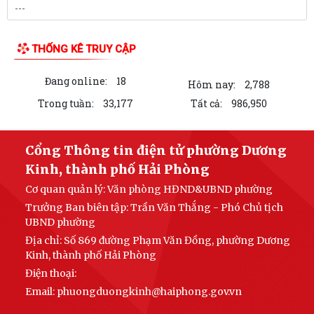
THỐNG KÊ TRUY CẬP
Đang online:
18
Hôm nay:
2,788
Trong tuần:
33,177
Tất cả:
986,950
Cổng Thông tin điện tử phường Dương
Kinh, thành phố Hải Phòng
Cơ quan quản lý:
Văn phòng HĐND&UBND phường
Trưởng Ban biên tập:
Trần Văn Thắng - Phó Chủ tịch
UBND phường
Địa chỉ:
Số 869 đường Phạm Văn Đồng, phường Dương
Kinh, thành phố Hải Phòng
Điện thoại:
Email:
phuongduongkinh@haiphong.gov.vn