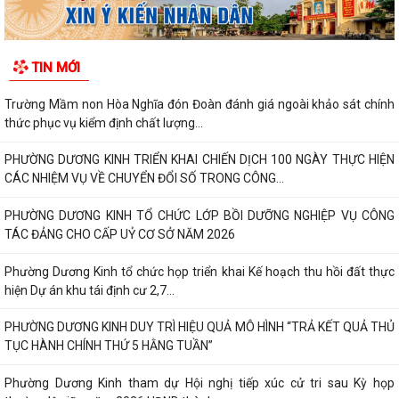
TIN MỚI
Trường Mầm non Hòa Nghĩa đón Đoàn đánh giá ngoài khảo sát chính
thức phục vụ kiểm định chất lượng...
PHƯỜNG DƯƠNG KINH TRIỂN KHAI CHIẾN DỊCH 100 NGÀY THỰC HIỆN
CÁC NHIỆM VỤ VỀ CHUYỂN ĐỔI SỐ TRONG CÔNG...
PHƯỜNG DƯƠNG KINH TỔ CHỨC LỚP BỒI DƯỠNG NGHIỆP VỤ CÔNG
TÁC ĐẢNG CHO CẤP UỶ CƠ SỞ NĂM 2026
Phường Dương Kinh tổ chức họp triển khai Kế hoạch thu hồi đất thực
hiện Dự án khu tái định cư 2,7...
PHƯỜNG DƯƠNG KINH DUY TRÌ HIỆU QUẢ MÔ HÌNH “TRẢ KẾT QUẢ THỦ
TỤC HÀNH CHÍNH THỨ 5 HẰNG TUẦN”
Phường Dương Kinh tham dự Hội nghị tiếp xúc cử tri sau Kỳ họp