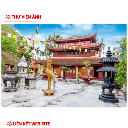
chính thuộc phạm vi chức năng...
Quyết định về việc ủy quyền thực hiện một số nhiệm vụ trong lĩnh vực
đất đai theo quy định tại Điều...
THƯ VIỆN ẢNH
Quyết định quy định về việc phân cấp thực hiện một số nhiệm vụ trong
lĩnh vực đất đai và trình tự,...
Phường Dương Kinh tham dự hội nghị trực tuyến về đẩy nhanh tiến độ
xây dựng cơ sở dữ liệu đất đai
Đảng ủy phường Dương Kinh tổ chức sinh hoạt chi bộ thường kỳ (mẫu)
tại chi bộ TDP Hải Hoà
Phường Dương Kinh triển khai Chương trình Sức khỏe học đường giai
đoạn 2026–2035
Phường Dương Kinh tổ chức sinh hoạt dưới cờ, quyết tâm hoàn thành
các nhiệm vụ trọng tâm tháng 8
Quyết định về việc công bố Danh mục thủ tục hành chính được sửa đổi,