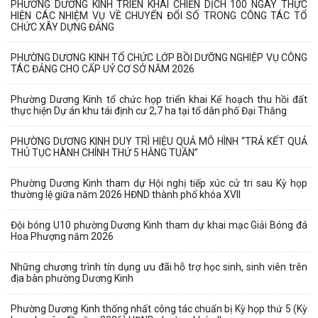
PHƯỜNG DƯƠNG KINH TRIỂN KHAI CHIẾN DỊCH 100 NGÀY THỰC
HIỆN CÁC NHIỆM VỤ VỀ CHUYỂN ĐỔI SỐ TRONG CÔNG TÁC TỔ
CHỨC XÂY DỰNG ĐẢNG
PHƯỜNG DƯƠNG KINH TỔ CHỨC LỚP BỒI DƯỠNG NGHIỆP VỤ CÔNG
TÁC ĐẢNG CHO CẤP UỶ CƠ SỞ NĂM 2026
Phường Dương Kinh tổ chức họp triển khai Kế hoạch thu hồi đất
thực hiện Dự án khu tái định cư 2,7 ha tại tổ dân phố Đại Thắng
PHƯỜNG DƯƠNG KINH DUY TRÌ HIỆU QUẢ MÔ HÌNH “TRẢ KẾT QUẢ
THỦ TỤC HÀNH CHÍNH THỨ 5 HẰNG TUẦN”
Phường Dương Kinh tham dự Hội nghị tiếp xúc cử tri sau Kỳ họp
thường lệ giữa năm 2026 HĐND thành phố khóa XVII
Đội bóng U10 phường Dương Kinh tham dự khai mạc Giải Bóng đá
Hoa Phượng năm 2026
Những chương trình tín dụng ưu đãi hỗ trợ học sinh, sinh viên trên
địa bàn phường Dương Kinh
Phường Dương Kinh thống nhất công tác chuẩn bị Kỳ họp thứ 5 (Kỳ