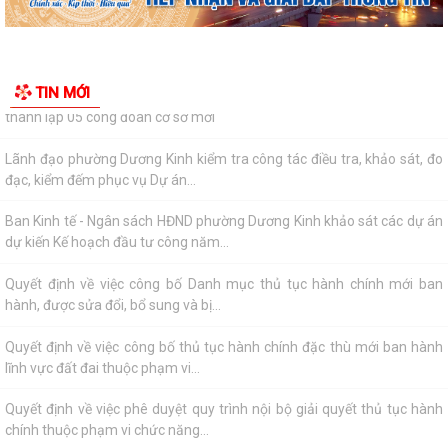
Những chương trình tín dụng ưu đãi hỗ trợ học sinh, sinh viên trên địa
bàn phường Dương Kinh
Phường Dương Kinh thống nhất công tác chuẩn bị Kỳ họp thứ 5 (Kỳ
họp chuyên đề năm 2026) HĐND phường...
Công đoàn phường Dương Kinh công bố quyết định kết nạp đoàn viên,
TIN MỚI
thành lập 05 công đoàn cơ sở mới
Lãnh đạo phường Dương Kinh kiểm tra công tác điều tra, khảo sát, đo
đạc, kiểm đếm phục vụ Dự án...
Ban Kinh tế - Ngân sách HĐND phường Dương Kinh khảo sát các dự án
dự kiến Kế hoạch đầu tư công năm...
Quyết định về việc công bố Danh mục thủ tục hành chính mới ban
hành, được sửa đổi, bổ sung và bị...
Quyết định về việc công bố thủ tục hành chính đặc thù mới ban hành
lĩnh vực đất đai thuộc phạm vi...
Quyết định về việc phê duyệt quy trình nội bộ giải quyết thủ tục hành