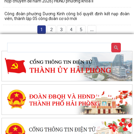
họp chuyên đề năm 2026) HĐND phường khóa II
Công đoàn phường Dương Kinh công bố quyết định kết nạp đoàn
viên, thành lập 05 công đoàn cơ sở mới
1
2
3
4
5
...