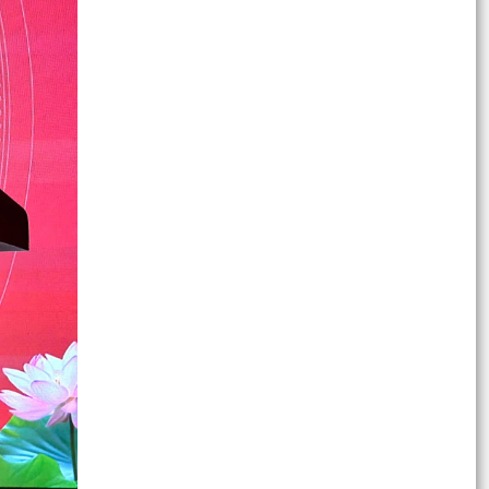
UBND phường Dương Kinh triển khai nhiệm vụ
chuẩn bị Ngày hội hiến máu tình nguyện năm
2026
Kế hoạch triển khai thực hiện Kế hoạch số
241/KH-UBND ngày 02/7/2026 của Ủy ban
nhân dân thành phố...
Lãnh đạo phường Dương Kinh kiểm tra công tác
điều tra, khảo sát, đo đạc, kiểm đếm phục vụ Dự
án...
Thể lệ Cuộc thi và Triển lãm ảnh nghệ thuật cấp
Quốc gia "Tự hào một dải biên cương" lần thứ IV
UBND phường Dương Kinh tổ chức Hội nghị
nghe báo cáo công tác chuẩn bị các hoạt động
kỷ niệm 79 năm...
Đoàn Thanh niên phường Dương Kinh ra quân
vệ sinh Nghĩa trang Liệt sĩ nhân kỷ niệm 79 năm
Ngày...