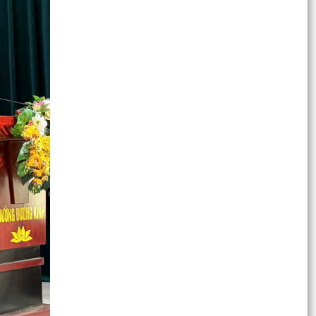
TDP Hải...
4 lưu ý quan trọng khi làm thủ tục hành chính
Hướng dẫn thực hiện thủ tục thay đổi, cải chính,
bổ sung thông tin hộ tịch, xác định lại dân tộc
KỶ NIỆM 79 NĂM NGÀY THƯƠNG BINH - LIỆT SĨ
(27/7/1947 – 27/7/2026)
Phường Dương Kinh tổ chức Lễ thắp nến tri ân
các Anh hùng liệt sĩ năm 2026
Phường Dương Kinh triển khai kê khai đăng ký,
lập hồ sơ địa chính và hoàn thiện cơ sở dữ liệu
đất...
PHƯỜNG DƯƠNG KINH TỔ CHỨC LỄ CẦU SIÊU
CÁC ANH HÙNG LIỆT SĨ NHÂN KỶ NIỆM 79 NĂM
NGÀY THƯƠNG BINH -...
Phường Dương Kinh tiếp tục thực hiện hiệu quả