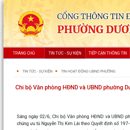
TRANG CHỦ
TIN TỨC - SỰ KIỆN
TIẾP CẬN THÔNG TIN
TIN TỨC - SỰ KIỆN
TIN HOẠT ĐỘNG UBND PHƯỜNG
Chi bộ Văn phòng HĐND và UBND phường Dươ
Sáng ngày 02/6, Chi bộ Văn phòng HĐND và UBND phư
chúng ưu tú Nguyễn Thị Kim Lài theo Quyết định số 1