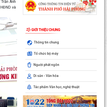
í Trần Anh
HĐND thành...
g HĐND và
Đội bóng U10 phường Dương Kinh tham dự khai
mạc Giải Bóng đá Hoa Phượng năm 2026
Những chương trình tín dụng ưu đãi hỗ trợ học
GIỚI THIỆU CHUNG
sinh, sinh viên trên địa bàn phường Dương Kinh
Thông tin chung
Phường Dương Kinh thống nhất công tác chuẩn
bị Kỳ họp thứ 5 (Kỳ họp chuyên đề năm 2026)
Tổ chức bộ máy
HĐND phường...
Người phát ngôn
Công đoàn phường Dương Kinh công bố quyết
định kết nạp đoàn viên, thành lập 05 công đoàn
cơ sở mới
Di sản - Văn hóa
Lãnh đạo phường Dương Kinh kiểm tra công tác
Tác phẩm Văn học, nghệ thuật
điều tra, khảo sát, đo đạc, kiểm đếm phục vụ Dự
án...
Ban Kinh tế - Ngân sách HĐND phường Dương