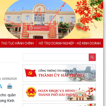
THỦ TỤC HÀNH CHÍNH
HỖ TRỢ DOANH NGHIỆP - HỘ KINH DOANH
Phường Dương Kinh tổ chức họp triển khai Kế
hoạch thu hồi đất thực hiện Dự án khu tái định
cư 2,7...
02/06/2026
PHƯỜNG DƯƠNG KINH DUY TRÌ HIỆU QUẢ MÔ
HÌNH “TRẢ KẾT QUẢ THỦ TỤC HÀNH CHÍNH THỨ
5 HẰNG TUẦN”
 cho quần
ơng Kinh.
Phường Dương Kinh tham dự Hội nghị tiếp xúc
cử tri sau Kỳ họp thường lệ giữa năm 2026