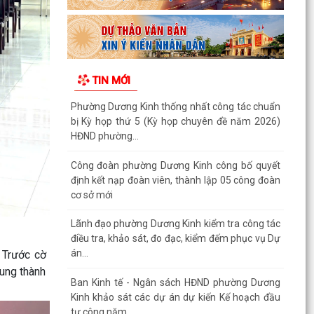
Kinh khảo sát các dự án dự kiến Kế hoạch đầu
tư công năm...
Quyết định về việc công bố Danh mục thủ tục
hành chính mới ban hành, được sửa đổi, bổ
TIN MỚI
sung và bị...
Quyết định về việc công bố thủ tục hành chính
đặc thù mới ban hành lĩnh vực đất đai thuộc
phạm vi...
Quyết định về việc phê duyệt quy trình nội bộ
giải quyết thủ tục hành chính thuộc phạm vi
chức năng...
Quyết định về việc ủy quyền thực hiện một số
nhiệm vụ trong lĩnh vực đất đai theo quy định tại
. Trước cờ
Điều...
rung thành
Quyết định quy định về việc phân cấp thực hiện
một số nhiệm vụ trong lĩnh vực đất đai và trình