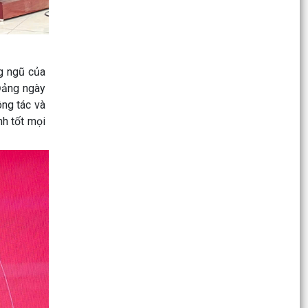
mô hình “Trả kết quả thủ tục hành chính thứ 5
hằng...
.
Đẩy mạnh cấp tài khoản định danh điện tử
VNeID cho trẻ em từ đủ 6 tuổi đến dưới 14 tuổi
g ngũ của
Đảng ngày
UBND phường Dương Kinh họp đánh giá tình
ông tác và
hình phát triển kinh tế - xã hội tháng 7, triển khai
nh tốt mọi
nhiệm...
Lãnh đạo phường Dương Kinh thăm, tặng quà
người có công, thân nhân người có công nhân
kỷ niệm 79...
Phường Dương Kinh tổ chức Lễ dâng hương
tưởng niệm các Anh hùng liệt sĩ nhân kỷ niệm
79 năm Ngày...
Tuổi trẻ Dương Kinh với chương trình “Bữa cơm
tri ân” nhân kỷ niệm Ngày Thương binh - Liệt sĩ