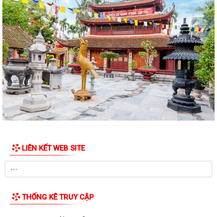
hành, được sửa đổi, bổ sung và bị...
Quyết định về việc công bố thủ tục hành chính đặc thù mới ban hành
lĩnh vực đất đai thuộc phạm vi...
Quyết định về việc phê duyệt quy trình nội bộ giải quyết thủ tục hành
chính thuộc phạm vi chức năng...
Quyết định về việc ủy quyền thực hiện một số nhiệm vụ trong lĩnh vực
đất đai theo quy định tại Điều...
Quyết định quy định về việc phân cấp thực hiện một số nhiệm vụ trong
lĩnh vực đất đai và trình tự,...
LIÊN KẾT WEB SITE
Phường Dương Kinh tham dự hội nghị trực tuyến về đẩy nhanh tiến độ
xây dựng cơ sở dữ liệu đất đai
Đảng ủy phường Dương Kinh tổ chức sinh hoạt chi bộ thường kỳ (mẫu)
tại chi bộ TDP Hải Hoà
THỐNG KÊ TRUY CẬP
Phường Dương Kinh triển khai Chương trình Sức khỏe học đường giai