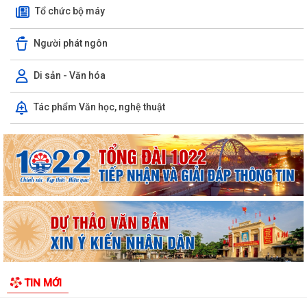
Tổ chức bộ máy
Người phát ngôn
Di sản - Văn hóa
Trường Mầm non Hòa Nghĩa đón Đoàn đánh giá ngoài khảo sát chính
Tác phẩm Văn học, nghệ thuật
thức phục vụ kiểm định chất lượng...
PHƯỜNG DƯƠNG KINH TRIỂN KHAI CHIẾN DỊCH 100 NGÀY THỰC HIỆN
CÁC NHIỆM VỤ VỀ CHUYỂN ĐỔI SỐ TRONG CÔNG...
PHƯỜNG DƯƠNG KINH TỔ CHỨC LỚP BỒI DƯỠNG NGHIỆP VỤ CÔNG
TÁC ĐẢNG CHO CẤP UỶ CƠ SỞ NĂM 2026
Phường Dương Kinh tổ chức họp triển khai Kế hoạch thu hồi đất thực
hiện Dự án khu tái định cư 2,7...
PHƯỜNG DƯƠNG KINH DUY TRÌ HIỆU QUẢ MÔ HÌNH “TRẢ KẾT QUẢ THỦ
TIN MỚI
TỤC HÀNH CHÍNH THỨ 5 HẰNG TUẦN”