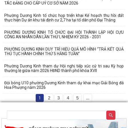
TÁC ĐẢNG CHO CẤP UỶ CƠ SỞ NĂM 2026
Phường Dương Kinh tổ chức họp triển khai Kế hoạch thu hồi đất
thực hiện Dự án khu tái định cư 2,7 ha tại tổ dân phố Đại Thắng
PHƯỜNG DƯƠNG KINH TỔ CHỨC ĐẠI HỘI THÀNH LẬP HỘI CỰU
CÔNG AN NHÂN DÂN LẦN THỨ I, NHIỆM KỲ 2026 - 2031
PHƯỜNG DƯƠNG KINH DUY TRÌ HIỆU QUẢ MÔ HÌNH “TRẢ KẾT QUẢ
THỦ TỤC HÀNH CHÍNH THỨ 5 HẰNG TUẦN”
Phường Dương Kinh tham dự Hội nghị tiếp xúc cử tri sau Kỳ họp
thường lệ giữa năm 2026 HĐND thành phố khóa XVII
Đội bóng U10 phường Dương Kinh tham dự khai mạc Giải Bóng đá
Hoa Phượng năm 2026
1
2
3
4
5
...