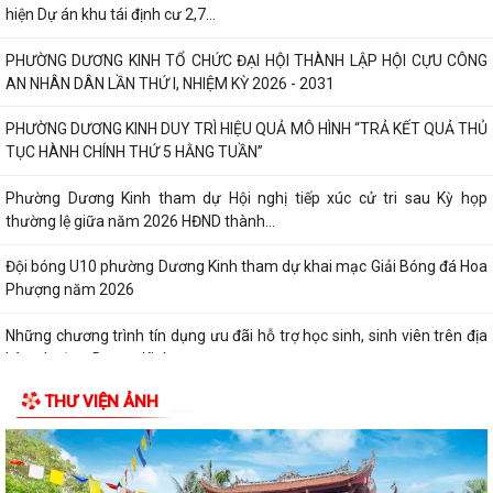
hiện Dự án khu tái định cư 2,7...
PHƯỜNG DƯƠNG KINH TỔ CHỨC ĐẠI HỘI THÀNH LẬP HỘI CỰU CÔNG
AN NHÂN DÂN LẦN THỨ I, NHIỆM KỲ 2026 - 2031
PHƯỜNG DƯƠNG KINH DUY TRÌ HIỆU QUẢ MÔ HÌNH “TRẢ KẾT QUẢ THỦ
TỤC HÀNH CHÍNH THỨ 5 HẰNG TUẦN”
Phường Dương Kinh tham dự Hội nghị tiếp xúc cử tri sau Kỳ họp
thường lệ giữa năm 2026 HĐND thành...
Đội bóng U10 phường Dương Kinh tham dự khai mạc Giải Bóng đá Hoa
Phượng năm 2026
Những chương trình tín dụng ưu đãi hỗ trợ học sinh, sinh viên trên địa
bàn phường Dương Kinh
THƯ VIỆN ẢNH
Phường Dương Kinh thống nhất công tác chuẩn bị Kỳ họp thứ 5 (Kỳ
họp chuyên đề năm 2026) HĐND phường...
Công đoàn phường Dương Kinh công bố quyết định kết nạp đoàn viên,