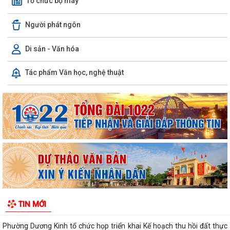
Tổ chức bộ máy
Người phát ngôn
Di sản - Văn hóa
Danh mục các dự án, công trình được đề xuất phải thu hồi đất trình Hội
Tác phẩm Văn học, nghệ thuật
đồng nhân dân thành phố tại...
Phường Dương Kinh hỗ trợ người dân cài đặt eTax Mobile, nộp thuế sử
dụng đất phi nông nghiệp
Trường Mầm non Hòa Nghĩa đón Đoàn đánh giá ngoài khảo sát chính
thức phục vụ kiểm định chất lượng...
PHƯỜNG DƯƠNG KINH TRIỂN KHAI CHIẾN DỊCH 100 NGÀY THỰC HIỆN
CÁC NHIỆM VỤ VỀ CHUYỂN ĐỔI SỐ TRONG CÔNG...
PHƯỜNG DƯƠNG KINH TỔ CHỨC LỚP BỒI DƯỠNG NGHIỆP VỤ CÔNG
TIN MỚI
TÁC ĐẢNG CHO CẤP UỶ CƠ SỞ NĂM 2026
Phường Dương Kinh tổ chức họp triển khai Kế hoạch thu hồi đất thực