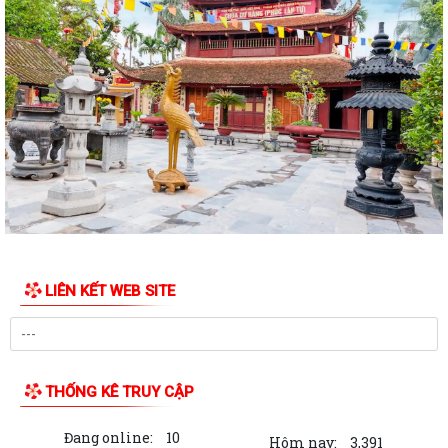
thành lập 05 công đoàn cơ sở mới
Lãnh đạo phường Dương Kinh kiểm tra công tác điều tra, khảo sát, đo
đạc, kiểm đếm phục vụ Dự án...
Ban Kinh tế - Ngân sách HĐND phường Dương Kinh khảo sát các dự án
dự kiến Kế hoạch đầu tư công năm...
Quyết định về việc công bố Danh mục thủ tục hành chính mới ban
hành, được sửa đổi, bổ sung và bị...
Quyết định về việc công bố thủ tục hành chính đặc thù mới ban hành
lĩnh vực đất đai thuộc phạm vi...
LIÊN KẾT WEB SITE
Quyết định về việc phê duyệt quy trình nội bộ giải quyết thủ tục hành
chính thuộc phạm vi chức năng...
Quyết định về việc ủy quyền thực hiện một số nhiệm vụ trong lĩnh vực
đất đai theo quy định tại Điều...
THỐNG KÊ TRUY CẬP
Quyết định quy định về việc phân cấp thực hiện một số nhiệm vụ trong
Đang online:
10
lĩnh vực đất đai và trình tự,...
Hôm nay:
3,391