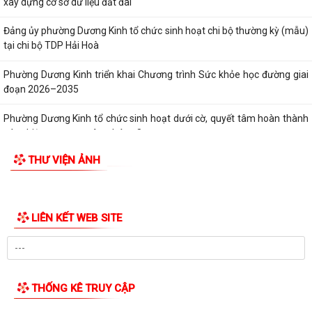
lĩnh vực đất đai và trình tự,...
Phường Dương Kinh tham dự hội nghị trực tuyến về đẩy nhanh tiến độ
xây dựng cơ sở dữ liệu đất đai
Đảng ủy phường Dương Kinh tổ chức sinh hoạt chi bộ thường kỳ (mẫu)
tại chi bộ TDP Hải Hoà
Phường Dương Kinh triển khai Chương trình Sức khỏe học đường giai
đoạn 2026–2035
Phường Dương Kinh tổ chức sinh hoạt dưới cờ, quyết tâm hoàn thành
các nhiệm vụ trọng tâm tháng 8
THƯ VIỆN ẢNH
Quyết định về việc công bố Danh mục thủ tục hành chính được sửa đổi,
bổ sung thuộc phạm vi chức...
Kế hoạch tổ chức Hội nghị tổng kết năm học 2025-2026 và triển khai
phương hướng nhiệm vụ năm học...
Phường Dương Kinh dự Phiên họp thường kỳ tháng 7/2026 của UBND
thành phố