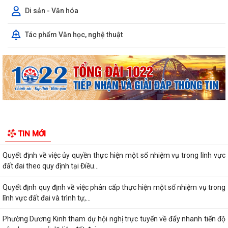
thành lập 05 công đoàn cơ sở mới
Di sản - Văn hóa
Lãnh đạo phường Dương Kinh kiểm tra công tác điều tra, khảo sát, đo
Tác phẩm Văn học, nghệ thuật
đạc, kiểm đếm phục vụ Dự án...
Ban Kinh tế - Ngân sách HĐND phường Dương Kinh khảo sát các dự án
dự kiến Kế hoạch đầu tư công năm...
Quyết định về việc công bố Danh mục thủ tục hành chính mới ban
hành, được sửa đổi, bổ sung và bị...
Quyết định về việc công bố thủ tục hành chính đặc thù mới ban hành
lĩnh vực đất đai thuộc phạm vi...
Quyết định về việc phê duyệt quy trình nội bộ giải quyết thủ tục hành
TIN MỚI
chính thuộc phạm vi chức năng...
Quyết định về việc ủy quyền thực hiện một số nhiệm vụ trong lĩnh vực
đất đai theo quy định tại Điều...
Quyết định quy định về việc phân cấp thực hiện một số nhiệm vụ trong