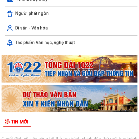
Phượng năm 2026
Người phát ngôn
Những chương trình tín dụng ưu đãi hỗ trợ học sinh, sinh viên trên địa
bàn phường Dương Kinh
Di sản - Văn hóa
Phường Dương Kinh thống nhất công tác chuẩn bị Kỳ họp thứ 5 (Kỳ
Tác phẩm Văn học, nghệ thuật
họp chuyên đề năm 2026) HĐND phường...
Công đoàn phường Dương Kinh công bố quyết định kết nạp đoàn viên,
thành lập 05 công đoàn cơ sở mới
Lãnh đạo phường Dương Kinh kiểm tra công tác điều tra, khảo sát, đo
đạc, kiểm đếm phục vụ Dự án...
Ban Kinh tế - Ngân sách HĐND phường Dương Kinh khảo sát các dự án
dự kiến Kế hoạch đầu tư công năm...
Quyết định về việc công bố Danh mục thủ tục hành chính mới ban
TIN MỚI
hành, được sửa đổi, bổ sung và bị...
Quyết định về việc công bố thủ tục hành chính đặc thù mới ban hành