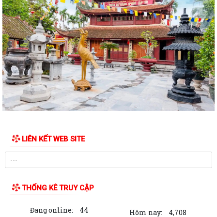
Quyết định về việc công bố Danh mục thủ tục hành chính được sửa đổi,
bổ sung thuộc phạm vi chức...
Kế hoạch tổ chức Hội nghị tổng kết năm học 2025-2026 và triển khai
phương hướng nhiệm vụ năm học...
Phường Dương Kinh dự Phiên họp thường kỳ tháng 7/2026 của UBND
thành phố
Đảng ủy - UBND phường Dương Kinh công bố các quyết định về công
tác cán bộ
LIÊN KẾT WEB SITE
Phường Dương Kinh chung tay hiến máu – Trao gửi yêu thương, tiếp
nối sự sống
Đảng ủy phường Dương Kinh đánh giá kết quả thực hiện nhiệm vụ
tháng 7, triển khai nhiệm vụ trọng...
THỐNG KÊ TRUY CẬP
Phường Dương Kinh tham dự Hội nghị trực tuyến toàn quốc quán triệt,
Đang online:
44
triển khai thực hiện Nghị quyết...
Hôm nay:
4,708