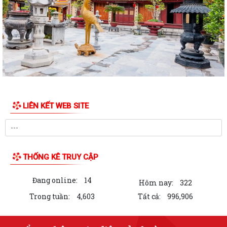
Ban Kinh tế - Ngân sách HĐND phường Dương Kinh khảo sát các dự án
dự kiến Kế hoạch đầu tư công năm...
Quyết định về việc công bố Danh mục thủ tục hành chính mới ban
hành, được sửa đổi, bổ sung và bị...
Quyết định về việc công bố thủ tục hành chính đặc thù mới ban hành
lĩnh vực đất đai thuộc phạm vi...
LIÊN KẾT WEB SITE
Quyết định về việc phê duyệt quy trình nội bộ giải quyết thủ tục hành
chính thuộc phạm vi chức năng...
Quyết định về việc ủy quyền thực hiện một số nhiệm vụ trong lĩnh vực
đất đai theo quy định tại Điều...
THỐNG KÊ TRUY CẬP
Quyết định quy định về việc phân cấp thực hiện một số nhiệm vụ trong
Đang online:
14
lĩnh vực đất đai và trình tự,...
Hôm nay:
322
Trong tuần:
4,603
Tất cả:
996,906
Phường Dương Kinh tham dự hội nghị trực tuyến về đẩy nhanh tiến độ
xây dựng cơ sở dữ liệu đất đai