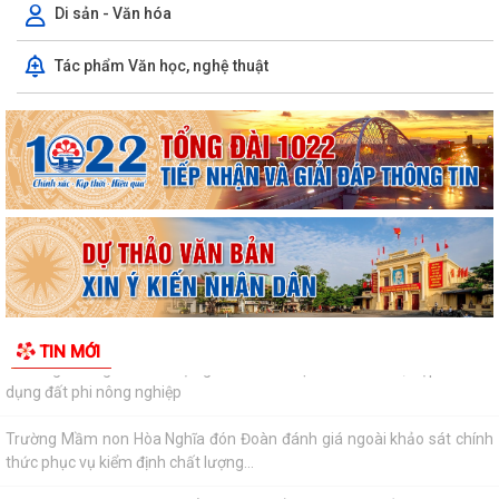
quyết của Hội đồng nhân...
Di sản - Văn hóa
Danh mục các dự án, công trình được đề xuất phải thu hồi đất trình Hội
Tác phẩm Văn học, nghệ thuật
đồng nhân dân thành phố tại...
Phường Dương Kinh hỗ trợ người dân cài đặt eTax Mobile, nộp thuế sử
dụng đất phi nông nghiệp
Trường Mầm non Hòa Nghĩa đón Đoàn đánh giá ngoài khảo sát chính
thức phục vụ kiểm định chất lượng...
PHƯỜNG DƯƠNG KINH TRIỂN KHAI CHIẾN DỊCH 100 NGÀY THỰC HIỆN
CÁC NHIỆM VỤ VỀ CHUYỂN ĐỔI SỐ TRONG CÔNG...
PHƯỜNG DƯƠNG KINH TỔ CHỨC LỚP BỒI DƯỠNG NGHIỆP VỤ CÔNG
TIN MỚI
TÁC ĐẢNG CHO CẤP UỶ CƠ SỞ NĂM 2026
Phường Dương Kinh tổ chức họp triển khai Kế hoạch thu hồi đất thực
hiện Dự án khu tái định cư 2,7...
PHƯỜNG DƯƠNG KINH TỔ CHỨC ĐẠI HỘI THÀNH LẬP HỘI CỰU CÔNG
AN NHÂN DÂN LẦN THỨ I, NHIỆM KỲ 2026 - 2031