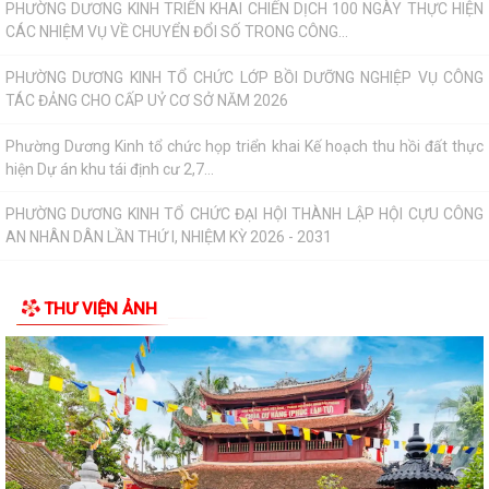
PHƯỜNG DƯƠNG KINH DUY TRÌ HIỆU QUẢ MÔ HÌNH “TRẢ KẾT QUẢ THỦ
TỤC HÀNH CHÍNH THỨ 5 HẰNG TUẦN”
Phường Dương Kinh tham dự Hội nghị tiếp xúc cử tri sau Kỳ họp
thường lệ giữa năm 2026 HĐND thành...
Đội bóng U10 phường Dương Kinh tham dự khai mạc Giải Bóng đá Hoa
Phượng năm 2026
Những chương trình tín dụng ưu đãi hỗ trợ học sinh, sinh viên trên địa
bàn phường Dương Kinh
THƯ VIỆN ẢNH
Phường Dương Kinh thống nhất công tác chuẩn bị Kỳ họp thứ 5 (Kỳ
họp chuyên đề năm 2026) HĐND phường...
Công đoàn phường Dương Kinh công bố quyết định kết nạp đoàn viên,
thành lập 05 công đoàn cơ sở mới
Lãnh đạo phường Dương Kinh kiểm tra công tác điều tra, khảo sát, đo
đạc, kiểm đếm phục vụ Dự án...