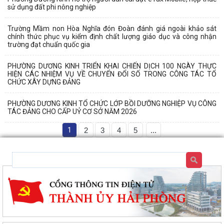
sử dụng đất phi nông nghiệp
Trường Mầm non Hòa Nghĩa đón Đoàn đánh giá ngoài khảo sát
chính thức phục vụ kiểm định chất lượng giáo dục và công nhận
trường đạt chuẩn quốc gia
PHƯỜNG DƯƠNG KINH TRIỂN KHAI CHIẾN DỊCH 100 NGÀY THỰC
HIỆN CÁC NHIỆM VỤ VỀ CHUYỂN ĐỔI SỐ TRONG CÔNG TÁC TỔ
CHỨC XÂY DỰNG ĐẢNG
PHƯỜNG DƯƠNG KINH TỔ CHỨC LỚP BỒI DƯỠNG NGHIỆP VỤ CÔNG
TÁC ĐẢNG CHO CẤP UỶ CƠ SỞ NĂM 2026
1
2
3
4
5
...