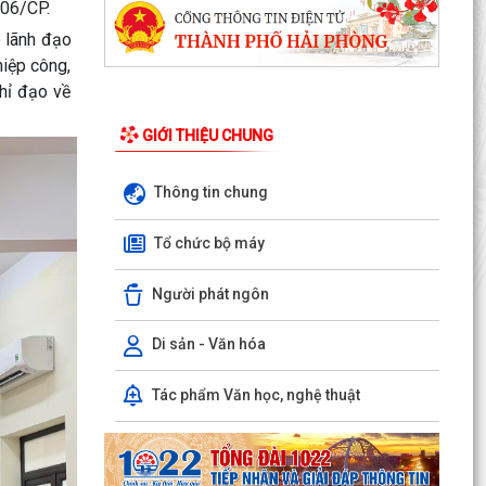
 06/CP.
ó lãnh đạo
Những chương trình tín dụng ưu đãi hỗ trợ học
iệp công,
sinh, sinh viên trên địa bàn phường Dương Kinh
Chỉ đạo về
Phường Dương Kinh thống nhất công tác chuẩn
bị Kỳ họp thứ 5 (Kỳ họp chuyên đề năm 2026)
GIỚI THIỆU CHUNG
HĐND phường...
Thông tin chung
Công đoàn phường Dương Kinh công bố quyết
định kết nạp đoàn viên, thành lập 05 công đoàn
Tổ chức bộ máy
cơ sở mới
Người phát ngôn
Lãnh đạo phường Dương Kinh kiểm tra công tác
điều tra, khảo sát, đo đạc, kiểm đếm phục vụ Dự
án...
Di sản - Văn hóa
Ban Kinh tế - Ngân sách HĐND phường Dương
Tác phẩm Văn học, nghệ thuật
Kinh khảo sát các dự án dự kiến Kế hoạch đầu
tư công năm...
Quyết định về việc công bố Danh mục thủ tục