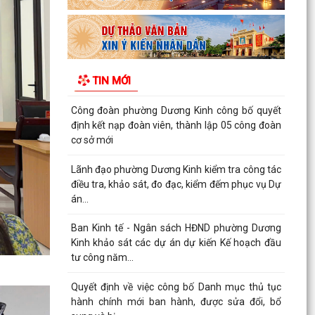
hành chính mới ban hành, được sửa đổi, bổ
sung và bị...
Quyết định về việc công bố thủ tục hành chính
đặc thù mới ban hành lĩnh vực đất đai thuộc
TIN MỚI
phạm vi...
Quyết định về việc phê duyệt quy trình nội bộ
giải quyết thủ tục hành chính thuộc phạm vi
chức năng...
Quyết định về việc ủy quyền thực hiện một số
nhiệm vụ trong lĩnh vực đất đai theo quy định tại
Điều...
Quyết định quy định về việc phân cấp thực hiện
một số nhiệm vụ trong lĩnh vực đất đai và trình
tự,...
Phường Dương Kinh tham dự hội nghị trực
tuyến về đẩy nhanh tiến độ xây dựng cơ sở dữ