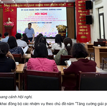
ang cảnh Hội nghị.
 khai đồng bộ các nhiệm vụ theo chủ đề năm “Tăng cường giải 