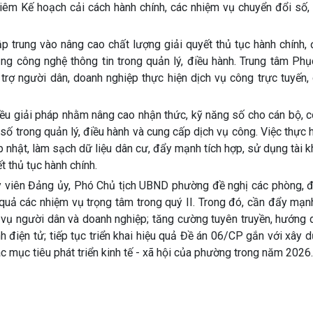
ghiêm Kế hoạch cải cách hành chính, các nhiệm vụ chuyển đổi số
ập trung vào nâng cao chất lượng giải quyết thủ tục hành chính
ụng công nghệ thông tin trong quản lý, điều hành. Trung tâm Ph
 trợ người dân, doanh nghiệp thực hiện dịch vụ công trực tuyến
hiều giải pháp nhằm nâng cao nhận thức, kỹ năng số cho cán bộ, 
ố trong quản lý, điều hành và cung cấp dịch vụ công. Việc thực 
p nhật, làm sạch dữ liệu dân cư, đẩy mạnh tích hợp, sử dụng tài 
t thủ tục hành chính.
Ủy viên Đảng ủy, Phó Chủ tịch UBND phường đề nghị các phòng, đ
u quả các nhiệm vụ trọng tâm trong quý II. Trong đó, cần đẩy mạ
c vụ người dân và doanh nghiệp; tăng cường tuyên truyền, hướng
h điện tử; tiếp tục triển khai hiệu quả Đề án 06/CP gắn với xây 
c mục tiêu phát triển kinh tế - xã hội của phường trong năm 2026.