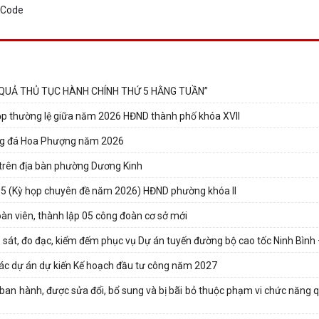
 QUẢ THỦ TỤC HÀNH CHÍNH THỨ 5 HẰNG TUẦN”
họp thường lệ giữa năm 2026 HĐND thành phố khóa XVII
óng đá Hoa Phượng năm 2026
n trên địa bàn phường Dương Kinh
 5 (Kỳ họp chuyên đề năm 2026) HĐND phường khóa II
n viên, thành lập 05 công đoàn cơ sở mới
 sát, đo đạc, kiểm đếm phục vụ Dự án tuyến đường bộ cao tốc Ninh Bình
ác dự án dự kiến Kế hoạch đầu tư công năm 2027
ban hành, được sửa đổi, bổ sung và bị bãi bỏ thuộc phạm vi chức năng q