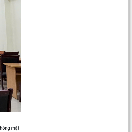
Hướng dẫn thực hiện thủ tục thay đổi, cải chính,
bổ sung thông tin hộ tịch, xác định lại dân tộc
KỶ NIỆM 79 NĂM NGÀY THƯƠNG BINH - LIỆT SĨ
(27/7/1947 – 27/7/2026)
Phường Dương Kinh tổ chức Lễ thắp nến tri ân
các Anh hùng liệt sĩ năm 2026
Phường Dương Kinh triển khai kê khai đăng ký,
lập hồ sơ địa chính và hoàn thiện cơ sở dữ liệu
đất...
PHƯỜNG DƯƠNG KINH TỔ CHỨC LỄ CẦU SIÊU
CÁC ANH HÙNG LIỆT SĨ NHÂN KỶ NIỆM 79 NĂM
NGÀY THƯƠNG BINH -...
Phường Dương Kinh tiếp tục thực hiện hiệu quả
mô hình “Trả kết quả thủ tục hành chính thứ 5
hằng...
phóng mặt
Đẩy mạnh cấp tài khoản định danh điện tử