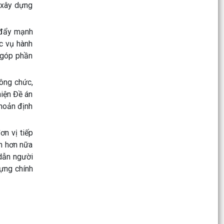
, xây dựng
VNeID cho trẻ em từ đủ 6 tuổi đến dưới 14 tuổi
UBND phường Dương Kinh họp đánh giá tình
, đẩy mạnh
hình phát triển kinh tế - xã hội tháng 7, triển khai
ục vụ hành
nhiệm...
, góp phần
Lãnh đạo phường Dương Kinh thăm, tặng quà
người có công, thân nhân người có công nhân
công chức,
kỷ niệm 79...
hiện Đề án
khoản định
Phường Dương Kinh tổ chức Lễ dâng hương
tưởng niệm các Anh hùng liệt sĩ nhân kỷ niệm
ơn vị tiếp
79 năm Ngày...
nh hơn nữa
Tuổi trẻ Dương Kinh với chương trình “Bữa cơm
 dẫn người
tri ân” nhân kỷ niệm Ngày Thương binh - Liệt sĩ
dựng chính
UBND phường Dương Kinh triển khai nhiệm vụ
chuẩn bị Ngày hội hiến máu tình nguyện năm
2026