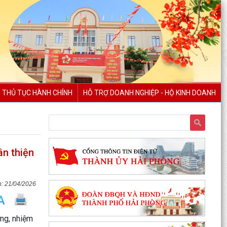
THỦ TỤC HÀNH CHÍNH
HỖ TRỢ DOANH NGHIỆP - HỘ KINH DOANH
PHƯỜNG DƯƠNG KINH DUY TRÌ HIỆU QUẢ MÔ
HÌNH “TRẢ KẾT QUẢ THỦ TỤC HÀNH CHÍNH THỨ
ân thiện
5 HẰNG TUẦN”
Phường Dương Kinh tham dự Hội nghị tiếp xúc
cử tri sau Kỳ họp thường lệ giữa năm 2026
21/04/2026
HĐND thành...
Đội bóng U10 phường Dương Kinh tham dự khai
ớng, nhiệm
mạc Giải Bóng đá Hoa Phượng năm 2026