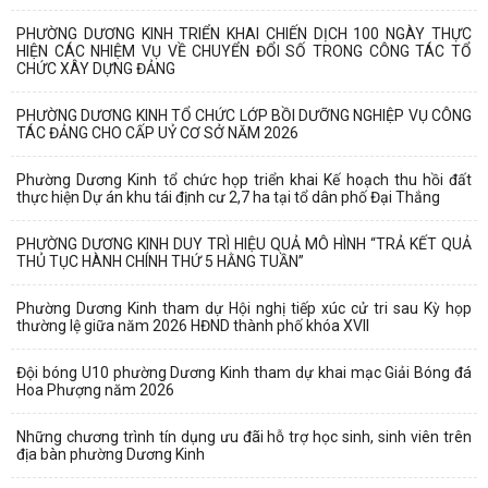
PHƯỜNG DƯƠNG KINH TRIỂN KHAI CHIẾN DỊCH 100 NGÀY THỰC
HIỆN CÁC NHIỆM VỤ VỀ CHUYỂN ĐỔI SỐ TRONG CÔNG TÁC TỔ
CHỨC XÂY DỰNG ĐẢNG
PHƯỜNG DƯƠNG KINH TỔ CHỨC LỚP BỒI DƯỠNG NGHIỆP VỤ CÔNG
TÁC ĐẢNG CHO CẤP UỶ CƠ SỞ NĂM 2026
Phường Dương Kinh tổ chức họp triển khai Kế hoạch thu hồi đất
thực hiện Dự án khu tái định cư 2,7 ha tại tổ dân phố Đại Thắng
PHƯỜNG DƯƠNG KINH DUY TRÌ HIỆU QUẢ MÔ HÌNH “TRẢ KẾT QUẢ
THỦ TỤC HÀNH CHÍNH THỨ 5 HẰNG TUẦN”
Phường Dương Kinh tham dự Hội nghị tiếp xúc cử tri sau Kỳ họp
thường lệ giữa năm 2026 HĐND thành phố khóa XVII
Đội bóng U10 phường Dương Kinh tham dự khai mạc Giải Bóng đá
Hoa Phượng năm 2026
Những chương trình tín dụng ưu đãi hỗ trợ học sinh, sinh viên trên
địa bàn phường Dương Kinh