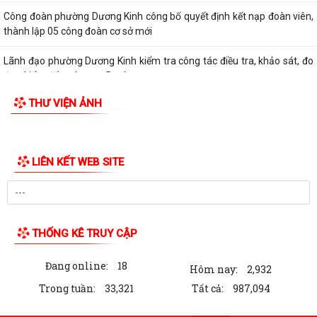
đạc, kiểm đếm phục vụ Dự án...
Ban Kinh tế - Ngân sách HĐND phường Dương Kinh khảo sát các dự án
dự kiến Kế hoạch đầu tư công năm...
Quyết định về việc công bố Danh mục thủ tục hành chính mới ban
hành, được sửa đổi, bổ sung và bị...
THƯ VIỆN ẢNH
Quyết định về việc công bố thủ tục hành chính đặc thù mới ban hành
lĩnh vực đất đai thuộc phạm vi...
Quyết định về việc phê duyệt quy trình nội bộ giải quyết thủ tục hành
chính thuộc phạm vi chức năng...
Quyết định về việc ủy quyền thực hiện một số nhiệm vụ trong lĩnh vực
đất đai theo quy định tại Điều...
Quyết định quy định về việc phân cấp thực hiện một số nhiệm vụ trong
lĩnh vực đất đai và trình tự,...
Phường Dương Kinh tham dự hội nghị trực tuyến về đẩy nhanh tiến độ