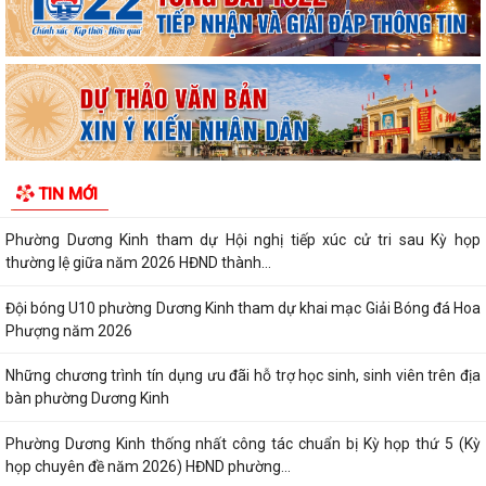
Phường Dương Kinh tổ chức họp triển khai Kế hoạch thu hồi đất thực
hiện Dự án khu tái định cư 2,7...
PHƯỜNG DƯƠNG KINH DUY TRÌ HIỆU QUẢ MÔ HÌNH “TRẢ KẾT QUẢ THỦ
TỤC HÀNH CHÍNH THỨ 5 HẰNG TUẦN”
Phường Dương Kinh tham dự Hội nghị tiếp xúc cử tri sau Kỳ họp
thường lệ giữa năm 2026 HĐND thành...
TIN MỚI
Đội bóng U10 phường Dương Kinh tham dự khai mạc Giải Bóng đá Hoa
Phượng năm 2026
Những chương trình tín dụng ưu đãi hỗ trợ học sinh, sinh viên trên địa
bàn phường Dương Kinh
Phường Dương Kinh thống nhất công tác chuẩn bị Kỳ họp thứ 5 (Kỳ
họp chuyên đề năm 2026) HĐND phường...
Công đoàn phường Dương Kinh công bố quyết định kết nạp đoàn viên,
thành lập 05 công đoàn cơ sở mới
Lãnh đạo phường Dương Kinh kiểm tra công tác điều tra, khảo sát, đo