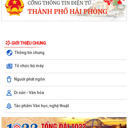
GIỚI THIỆU CHUNG
Thông tin chung
Tổ chức bộ máy
Trường Mầm non Hòa Nghĩa đón Đoàn đánh giá ngoài khảo sát chính
Người phát ngôn
thức phục vụ kiểm định chất lượng...
Di sản - Văn hóa
PHƯỜNG DƯƠNG KINH TRIỂN KHAI CHIẾN DỊCH 100 NGÀY THỰC HIỆN
CÁC NHIỆM VỤ VỀ CHUYỂN ĐỔI SỐ TRONG CÔNG...
Tác phẩm Văn học, nghệ thuật
PHƯỜNG DƯƠNG KINH TỔ CHỨC LỚP BỒI DƯỠNG NGHIỆP VỤ CÔNG
TÁC ĐẢNG CHO CẤP UỶ CƠ SỞ NĂM 2026