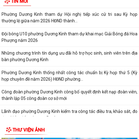
TIN MỚI
TỤC HÀNH CHÍNH THỨ 5 HẰNG TUẦN”
Phường Dương Kinh tham dự Hội nghị tiếp xúc cử tri sau Kỳ họp
thường lệ giữa năm 2026 HĐND thành...
Đội bóng U10 phường Dương Kinh tham dự khai mạc Giải Bóng đá Hoa
Phượng năm 2026
Những chương trình tín dụng ưu đãi hỗ trợ học sinh, sinh viên trên địa
bàn phường Dương Kinh
Phường Dương Kinh thống nhất công tác chuẩn bị Kỳ họp thứ 5 (Kỳ
họp chuyên đề năm 2026) HĐND phường...
Công đoàn phường Dương Kinh công bố quyết định kết nạp đoàn viên,
thành lập 05 công đoàn cơ sở mới
Lãnh đạo phường Dương Kinh kiểm tra công tác điều tra, khảo sát, đo
đạc, kiểm đếm phục vụ Dự án...
THƯ VIỆN ẢNH
Ban Kinh tế - Ngân sách HĐND phường Dương Kinh khảo sát các dự án
dự kiến Kế hoạch đầu tư công năm...