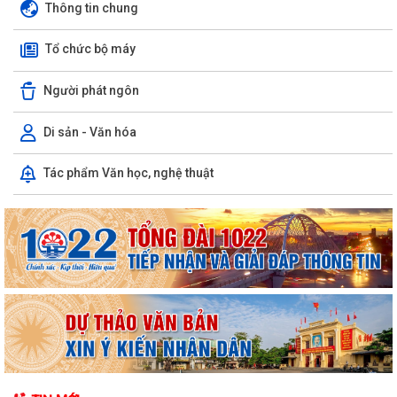
Thông tin chung
Tổ chức bộ máy
Người phát ngôn
Di sản - Văn hóa
Trường Mầm non Hòa Nghĩa đón Đoàn đánh giá ngoài khảo sát chính
Tác phẩm Văn học, nghệ thuật
thức phục vụ kiểm định chất lượng...
PHƯỜNG DƯƠNG KINH TRIỂN KHAI CHIẾN DỊCH 100 NGÀY THỰC HIỆN
CÁC NHIỆM VỤ VỀ CHUYỂN ĐỔI SỐ TRONG CÔNG...
PHƯỜNG DƯƠNG KINH TỔ CHỨC LỚP BỒI DƯỠNG NGHIỆP VỤ CÔNG
TÁC ĐẢNG CHO CẤP UỶ CƠ SỞ NĂM 2026
Phường Dương Kinh tổ chức họp triển khai Kế hoạch thu hồi đất thực
hiện Dự án khu tái định cư 2,7...
PHƯỜNG DƯƠNG KINH DUY TRÌ HIỆU QUẢ MÔ HÌNH “TRẢ KẾT QUẢ THỦ