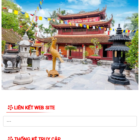
Quyết định về việc công bố Danh mục thủ tục hành chính mới ban
hành, được sửa đổi, bổ sung và bị...
Quyết định về việc công bố thủ tục hành chính đặc thù mới ban hành
lĩnh vực đất đai thuộc phạm vi...
Quyết định về việc phê duyệt quy trình nội bộ giải quyết thủ tục hành
chính thuộc phạm vi chức năng...
Quyết định về việc ủy quyền thực hiện một số nhiệm vụ trong lĩnh vực
đất đai theo quy định tại Điều...
Quyết định quy định về việc phân cấp thực hiện một số nhiệm vụ trong
lĩnh vực đất đai và trình tự,...
LIÊN KẾT WEB SITE
Phường Dương Kinh tham dự hội nghị trực tuyến về đẩy nhanh tiến độ
xây dựng cơ sở dữ liệu đất đai
Đảng ủy phường Dương Kinh tổ chức sinh hoạt chi bộ thường kỳ (mẫu)
tại chi bộ TDP Hải Hoà
THỐNG KÊ TRUY CẬP