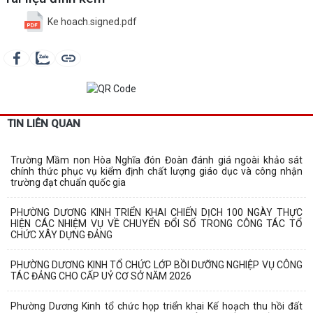
Ke hoach.signed.pdf
TIN LIÊN QUAN
Trường Mầm non Hòa Nghĩa đón Đoàn đánh giá ngoài khảo sát
chính thức phục vụ kiểm định chất lượng giáo dục và công nhận
trường đạt chuẩn quốc gia
PHƯỜNG DƯƠNG KINH TRIỂN KHAI CHIẾN DỊCH 100 NGÀY THỰC
HIỆN CÁC NHIỆM VỤ VỀ CHUYỂN ĐỔI SỐ TRONG CÔNG TÁC TỔ
CHỨC XÂY DỰNG ĐẢNG
PHƯỜNG DƯƠNG KINH TỔ CHỨC LỚP BỒI DƯỠNG NGHIỆP VỤ CÔNG
TÁC ĐẢNG CHO CẤP UỶ CƠ SỞ NĂM 2026
Phường Dương Kinh tổ chức họp triển khai Kế hoạch thu hồi đất