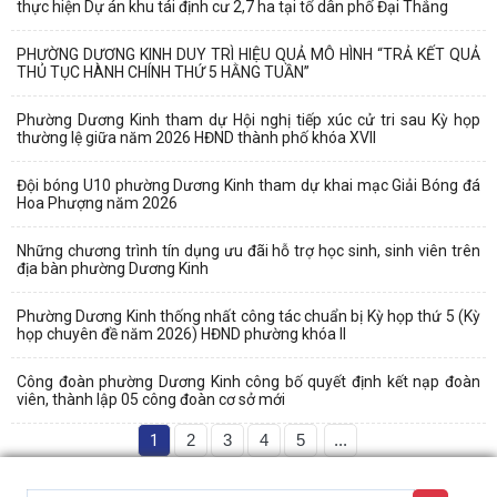
thực hiện Dự án khu tái định cư 2,7 ha tại tổ dân phố Đại Thắng
PHƯỜNG DƯƠNG KINH DUY TRÌ HIỆU QUẢ MÔ HÌNH “TRẢ KẾT QUẢ
THỦ TỤC HÀNH CHÍNH THỨ 5 HẰNG TUẦN”
Phường Dương Kinh tham dự Hội nghị tiếp xúc cử tri sau Kỳ họp
thường lệ giữa năm 2026 HĐND thành phố khóa XVII
Đội bóng U10 phường Dương Kinh tham dự khai mạc Giải Bóng đá
Hoa Phượng năm 2026
Những chương trình tín dụng ưu đãi hỗ trợ học sinh, sinh viên trên
địa bàn phường Dương Kinh
Phường Dương Kinh thống nhất công tác chuẩn bị Kỳ họp thứ 5 (Kỳ
họp chuyên đề năm 2026) HĐND phường khóa II
Công đoàn phường Dương Kinh công bố quyết định kết nạp đoàn
viên, thành lập 05 công đoàn cơ sở mới
1
2
3
4
5
...