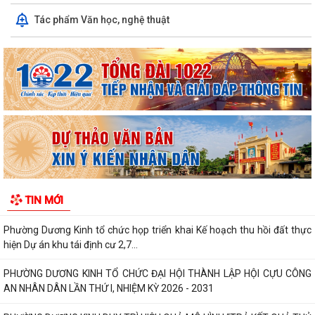
Danh mục các dự án, công trình được đề xuất phải thu hồi đất trình Hội
Tác phẩm Văn học, nghệ thuật
đồng nhân dân thành phố tại...
Phường Dương Kinh hỗ trợ người dân cài đặt eTax Mobile, nộp thuế sử
dụng đất phi nông nghiệp
Trường Mầm non Hòa Nghĩa đón Đoàn đánh giá ngoài khảo sát chính
thức phục vụ kiểm định chất lượng...
PHƯỜNG DƯƠNG KINH TRIỂN KHAI CHIẾN DỊCH 100 NGÀY THỰC HIỆN
CÁC NHIỆM VỤ VỀ CHUYỂN ĐỔI SỐ TRONG CÔNG...
PHƯỜNG DƯƠNG KINH TỔ CHỨC LỚP BỒI DƯỠNG NGHIỆP VỤ CÔNG
TÁC ĐẢNG CHO CẤP UỶ CƠ SỞ NĂM 2026
TIN MỚI
Phường Dương Kinh tổ chức họp triển khai Kế hoạch thu hồi đất thực
hiện Dự án khu tái định cư 2,7...
PHƯỜNG DƯƠNG KINH TỔ CHỨC ĐẠI HỘI THÀNH LẬP HỘI CỰU CÔNG
AN NHÂN DÂN LẦN THỨ I, NHIỆM KỲ 2026 - 2031