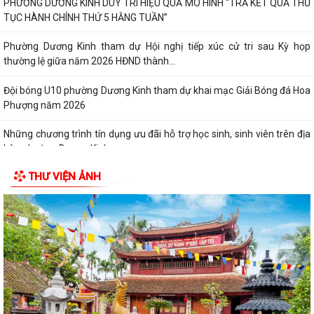
PHƯỜNG DƯƠNG KINH DUY TRÌ HIỆU QUẢ MÔ HÌNH “TRẢ KẾT QUẢ THỦ
TỤC HÀNH CHÍNH THỨ 5 HẰNG TUẦN”
Phường Dương Kinh tham dự Hội nghị tiếp xúc cử tri sau Kỳ họp
thường lệ giữa năm 2026 HĐND thành...
Đội bóng U10 phường Dương Kinh tham dự khai mạc Giải Bóng đá Hoa
Phượng năm 2026
Những chương trình tín dụng ưu đãi hỗ trợ học sinh, sinh viên trên địa
bàn phường Dương Kinh
THƯ VIỆN ẢNH
Phường Dương Kinh thống nhất công tác chuẩn bị Kỳ họp thứ 5 (Kỳ
họp chuyên đề năm 2026) HĐND phường...
Công đoàn phường Dương Kinh công bố quyết định kết nạp đoàn viên,
thành lập 05 công đoàn cơ sở mới
Lãnh đạo phường Dương Kinh kiểm tra công tác điều tra, khảo sát, đo
đạc, kiểm đếm phục vụ Dự án...
Ban Kinh tế - Ngân sách HĐND phường Dương Kinh khảo sát các dự án