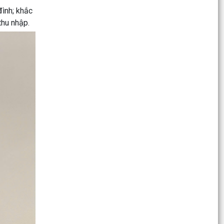
Hướng dẫn thực hiện thủ tục thay đổi, cải chính,
đình; khắc
bổ sung thông tin hộ tịch, xác định lại dân tộc
thu nhập.
KỶ NIỆM 79 NĂM NGÀY THƯƠNG BINH - LIỆT SĨ
(27/7/1947 – 27/7/2026)
Phường Dương Kinh tổ chức Lễ thắp nến tri ân
các Anh hùng liệt sĩ năm 2026
Phường Dương Kinh triển khai kê khai đăng ký,
lập hồ sơ địa chính và hoàn thiện cơ sở dữ liệu
đất...
PHƯỜNG DƯƠNG KINH TỔ CHỨC LỄ CẦU SIÊU
CÁC ANH HÙNG LIỆT SĨ NHÂN KỶ NIỆM 79 NĂM
NGÀY THƯƠNG BINH -...
Phường Dương Kinh tiếp tục thực hiện hiệu quả
mô hình “Trả kết quả thủ tục hành chính thứ 5
hằng...
Đẩy mạnh cấp tài khoản định danh điện tử