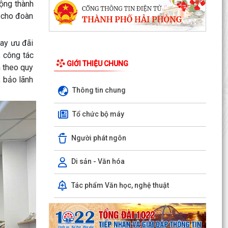
ộng thành
h cho đoàn
Những chương trình tín dụng ưu đãi hỗ trợ học
sinh, sinh viên trên địa bàn phường Dương Kinh
vay ưu đãi
Phường Dương Kinh thống nhất công tác chuẩn
, công tác
bị Kỳ họp thứ 5 (Kỳ họp chuyên đề năm 2026)
GIỚI THIỆU CHUNG
n theo quy
HĐND phường...
 bảo lãnh
Thông tin chung
Công đoàn phường Dương Kinh công bố quyết
định kết nạp đoàn viên, thành lập 05 công đoàn
Tổ chức bộ máy
cơ sở mới
Người phát ngôn
Lãnh đạo phường Dương Kinh kiểm tra công tác
điều tra, khảo sát, đo đạc, kiểm đếm phục vụ Dự
án...
Di sản - Văn hóa
Ban Kinh tế - Ngân sách HĐND phường Dương
Tác phẩm Văn học, nghệ thuật
Kinh khảo sát các dự án dự kiến Kế hoạch đầu
tư công năm...
Quyết định về việc công bố Danh mục thủ tục