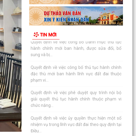
hành chính mới ban hành, được sửa đổi, bổ
sung và bị...
Quyết định về việc công bố thủ tục hành chính
đặc thù mới ban hành lĩnh vực đất đai thuộc
TIN MỚI
phạm vi...
Quyết định về việc phê duyệt quy trình nội bộ
giải quyết thủ tục hành chính thuộc phạm vi
chức năng...
Quyết định về việc ủy quyền thực hiện một số
nhiệm vụ trong lĩnh vực đất đai theo quy định tại
Điều...
Quyết định quy định về việc phân cấp thực hiện
một số nhiệm vụ trong lĩnh vực đất đai và trình
tự,...
Phường Dương Kinh tham dự hội nghị trực
tuyến về đẩy nhanh tiến độ xây dựng cơ sở dữ