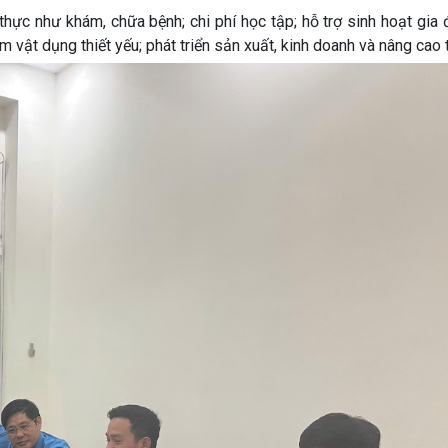
ực như khám, chữa bệnh; chi phí học tập; hỗ trợ sinh hoạt gia 
ắm vật dụng thiết yếu; phát triển sản xuất, kinh doanh và nâng cao 