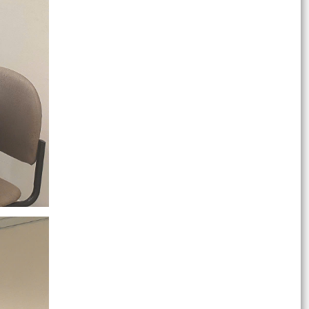
VNeID cho trẻ em từ đủ 6 tuổi đến dưới 14 tuổi
UBND phường Dương Kinh họp đánh giá tình
hình phát triển kinh tế - xã hội tháng 7, triển khai
nhiệm...
Lãnh đạo phường Dương Kinh thăm, tặng quà
người có công, thân nhân người có công nhân
kỷ niệm 79...
Phường Dương Kinh tổ chức Lễ dâng hương
tưởng niệm các Anh hùng liệt sĩ nhân kỷ niệm
79 năm Ngày...
Tuổi trẻ Dương Kinh với chương trình “Bữa cơm
tri ân” nhân kỷ niệm Ngày Thương binh - Liệt sĩ
UBND phường Dương Kinh triển khai nhiệm vụ
chuẩn bị Ngày hội hiến máu tình nguyện năm
2026