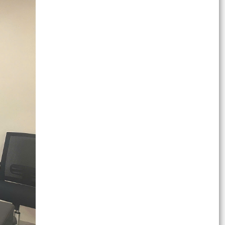
Kế hoạch triển khai thực hiện Kế hoạch số
241/KH-UBND ngày 02/7/2026 của Ủy ban
nhân dân thành phố...
Lãnh đạo phường Dương Kinh kiểm tra công tác
điều tra, khảo sát, đo đạc, kiểm đếm phục vụ Dự
án...
Thể lệ Cuộc thi và Triển lãm ảnh nghệ thuật cấp
Quốc gia "Tự hào một dải biên cương" lần thứ IV
UBND phường Dương Kinh tổ chức Hội nghị
nghe báo cáo công tác chuẩn bị các hoạt động
kỷ niệm 79 năm...
Đoàn Thanh niên phường Dương Kinh ra quân
vệ sinh Nghĩa trang Liệt sĩ nhân kỷ niệm 79 năm
Ngày...
Kế hoạch tổ chức Chương trình đối thoại giữa
Chủ tịch Ủy ban nhân dân phường với thanh
niên phường...