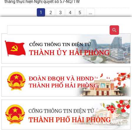
tháng thực hiện Nghị quyết số 57-NQ/TW
1
2
3
4
5
...
Phường Dương Kinh tổ chức họp triển khai Kế hoạch thu hồi đất thực
hiện Dự án khu tái định cư 2,7...