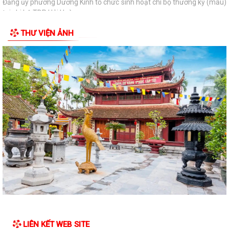
Đảng ủy phường Dương Kinh tổ chức sinh hoạt chi bộ thường kỳ (mẫu)
tại chi bộ TDP Hải Hoà
THƯ VIỆN ẢNH
Phường Dương Kinh triển khai Chương trình Sức khỏe học đường giai
đoạn 2026–2035
Phường Dương Kinh tổ chức sinh hoạt dưới cờ, quyết tâm hoàn thành
các nhiệm vụ trọng tâm tháng 8
Quyết định về việc công bố Danh mục thủ tục hành chính được sửa đổi,
bổ sung thuộc phạm vi chức...
Kế hoạch tổ chức Hội nghị tổng kết năm học 2025-2026 và triển khai
phương hướng nhiệm vụ năm học...
Phường Dương Kinh dự Phiên họp thường kỳ tháng 7/2026 của UBND
thành phố
Đảng ủy - UBND phường Dương Kinh công bố các quyết định về công
tác cán bộ
LIÊN KẾT WEB SITE
Phường Dương Kinh chung tay hiến máu – Trao gửi yêu thương, tiếp