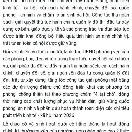
kết quả tích cực trên các lĩnh vực xây dựng Đảng, phát triển
kinh tế - xã hội, cải cách hành chính, chuyển đổi số, quốc
phòng - an ninh và chăm lo an sinh xã hội. Công tác thu ngân
sách, giải quyết thủ tục hành chính, quản lý đô thị, đầu tư xây
dựng cơ bản, giáo dục, y tế và các phong trào thi đua tiếp tục
được triển khai đồng bộ, hiệu quả; tình hình an ninh chính trị,
trật tự an toàn xã hội được giữ vững.
Đối với nhiệm vụ thời gian tới, lãnh đạo UBND phường yêu cầu
các phòng, ban, đơn vị tập trung thực hiện quyết liệt các nhiệm
vụ, giải pháp đã đề ra; đẩy mạnh thu ngân sách, cải cách hành
chính, chuyển đổi số, giải ngân vốn đầu tư công, quản lý đất
đai, trật tự xây dựng; tăng tốc công tác giải phóng mặt bằng
các dự án trọng điểm; chủ động triển khai các phương án
phòng, chống thiên tai theo phương châm "4 tại chỗ"; đồng
thời nâng cao chất lượng phục vụ Nhân dân, giữ vững quốc
phòng, an ninh và phấn đấu hoàn thành toàn diện các chỉ tiêu
phát triển kinh tế - xã hội năm 2026.
Lễ chào cờ và sinh hoạt dưới cờ hằng tháng là hoạt động
chính trị thường xuyên của phường, góp phần nâng cao ý thức