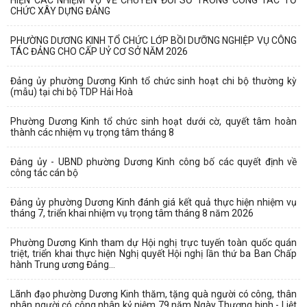
HIỆN CÁC NHIỆM VỤ VỀ CHUYỂN ĐỔI SỐ TRONG CÔNG TÁC TỔ
CHỨC XÂY DỰNG ĐẢNG
PHƯỜNG DƯƠNG KINH TỔ CHỨC LỚP BỒI DƯỠNG NGHIỆP VỤ CÔNG
TÁC ĐẢNG CHO CẤP UỶ CƠ SỞ NĂM 2026
Đảng ủy phường Dương Kinh tổ chức sinh hoạt chi bộ thường kỳ
(mẫu) tại chi bộ TDP Hải Hoà
Phường Dương Kinh tổ chức sinh hoạt dưới cờ, quyết tâm hoàn
thành các nhiệm vụ trọng tâm tháng 8
Đảng ủy - UBND phường Dương Kinh công bố các quyết định về
công tác cán bộ
Đảng ủy phường Dương Kinh đánh giá kết quả thực hiện nhiệm vụ
tháng 7, triển khai nhiệm vụ trọng tâm tháng 8 năm 2026
Phường Dương Kinh tham dự Hội nghị trực tuyến toàn quốc quán
triệt, triển khai thực hiện Nghị quyết Hội nghị lần thứ ba Ban Chấp
hành Trung ương Đảng...
Lãnh đạo phường Dương Kinh thăm, tặng quà người có công, thân
nhân người có công nhân kỷ niệm 79 năm Ngày Thương binh - Liệt