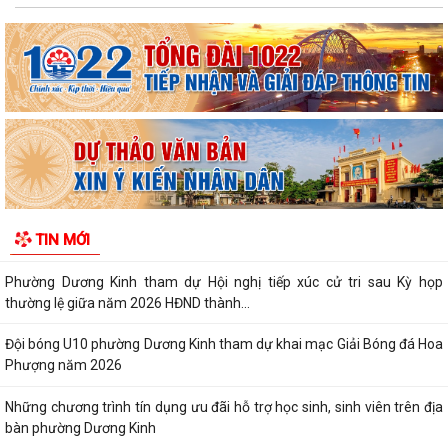
PHƯỜNG DƯƠNG KINH TRIỂN KHAI CHIẾN DỊCH 100 NGÀY THỰC HIỆN
CÁC NHIỆM VỤ VỀ CHUYỂN ĐỔI SỐ TRONG CÔNG...
PHƯỜNG DƯƠNG KINH TỔ CHỨC LỚP BỒI DƯỠNG NGHIỆP VỤ CÔNG
TÁC ĐẢNG CHO CẤP UỶ CƠ SỞ NĂM 2026
Phường Dương Kinh tổ chức họp triển khai Kế hoạch thu hồi đất thực
hiện Dự án khu tái định cư 2,7...
PHƯỜNG DƯƠNG KINH DUY TRÌ HIỆU QUẢ MÔ HÌNH “TRẢ KẾT QUẢ THỦ
TIN MỚI
TỤC HÀNH CHÍNH THỨ 5 HẰNG TUẦN”
Phường Dương Kinh tham dự Hội nghị tiếp xúc cử tri sau Kỳ họp
thường lệ giữa năm 2026 HĐND thành...
Đội bóng U10 phường Dương Kinh tham dự khai mạc Giải Bóng đá Hoa
Phượng năm 2026
Những chương trình tín dụng ưu đãi hỗ trợ học sinh, sinh viên trên địa
bàn phường Dương Kinh