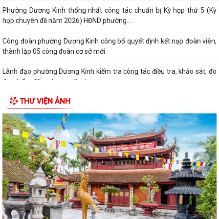
Phường Dương Kinh thống nhất công tác chuẩn bị Kỳ họp thứ 5 (Kỳ
họp chuyên đề năm 2026) HĐND phường...
Công đoàn phường Dương Kinh công bố quyết định kết nạp đoàn viên,
thành lập 05 công đoàn cơ sở mới
Lãnh đạo phường Dương Kinh kiểm tra công tác điều tra, khảo sát, đo
đạc, kiểm đếm phục vụ Dự án...
THƯ VIỆN ẢNH
Ban Kinh tế - Ngân sách HĐND phường Dương Kinh khảo sát các dự án
dự kiến Kế hoạch đầu tư công năm...
Quyết định về việc công bố Danh mục thủ tục hành chính mới ban
hành, được sửa đổi, bổ sung và bị...
Quyết định về việc công bố thủ tục hành chính đặc thù mới ban hành
lĩnh vực đất đai thuộc phạm vi...
Quyết định về việc phê duyệt quy trình nội bộ giải quyết thủ tục hành
chính thuộc phạm vi chức năng...