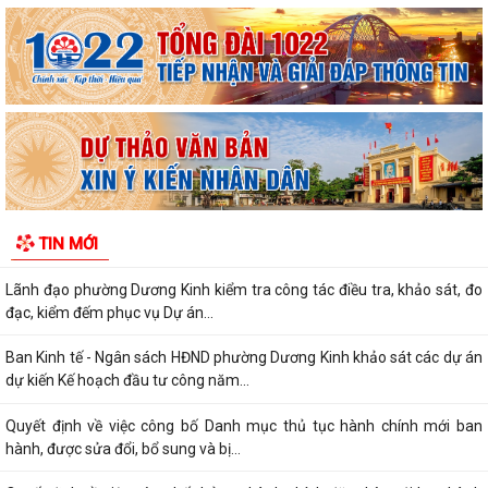
Phượng năm 2026
Những chương trình tín dụng ưu đãi hỗ trợ học sinh, sinh viên trên địa
bàn phường Dương Kinh
Phường Dương Kinh thống nhất công tác chuẩn bị Kỳ họp thứ 5 (Kỳ
họp chuyên đề năm 2026) HĐND phường...
Công đoàn phường Dương Kinh công bố quyết định kết nạp đoàn viên,
thành lập 05 công đoàn cơ sở mới
TIN MỚI
Lãnh đạo phường Dương Kinh kiểm tra công tác điều tra, khảo sát, đo
đạc, kiểm đếm phục vụ Dự án...
Ban Kinh tế - Ngân sách HĐND phường Dương Kinh khảo sát các dự án
dự kiến Kế hoạch đầu tư công năm...
Quyết định về việc công bố Danh mục thủ tục hành chính mới ban
hành, được sửa đổi, bổ sung và bị...
Quyết định về việc công bố thủ tục hành chính đặc thù mới ban hành