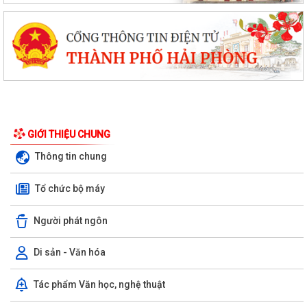
GIỚI THIỆU CHUNG
Thông tin chung
Tổ chức bộ máy
Người phát ngôn
Di sản - Văn hóa
Phường Dương Kinh tham dự Hội nghị tiếp xúc cử tri sau Kỳ họp
thường lệ giữa năm 2026 HĐND thành...
Tác phẩm Văn học, nghệ thuật
Đội bóng U10 phường Dương Kinh tham dự khai mạc Giải Bóng đá Hoa