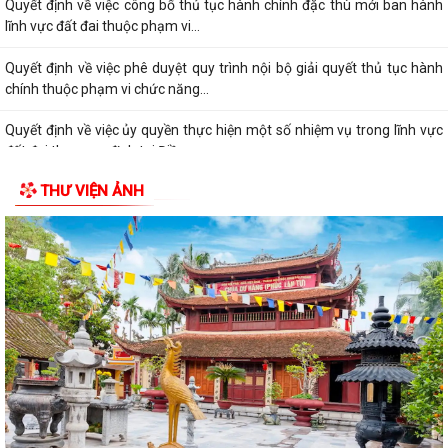
lĩnh vực đất đai thuộc phạm vi...
Quyết định về việc phê duyệt quy trình nội bộ giải quyết thủ tục hành
chính thuộc phạm vi chức năng...
Quyết định về việc ủy quyền thực hiện một số nhiệm vụ trong lĩnh vực
đất đai theo quy định tại Điều...
Quyết định quy định về việc phân cấp thực hiện một số nhiệm vụ trong
lĩnh vực đất đai và trình tự,...
THƯ VIỆN ẢNH
Phường Dương Kinh tham dự hội nghị trực tuyến về đẩy nhanh tiến độ
xây dựng cơ sở dữ liệu đất đai
Đảng ủy phường Dương Kinh tổ chức sinh hoạt chi bộ thường kỳ (mẫu)
tại chi bộ TDP Hải Hoà
Phường Dương Kinh triển khai Chương trình Sức khỏe học đường giai
đoạn 2026–2035
Phường Dương Kinh tổ chức sinh hoạt dưới cờ, quyết tâm hoàn thành
các nhiệm vụ trọng tâm tháng 8