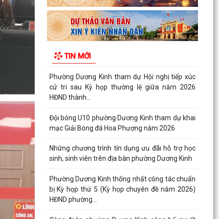
hoạch thu hồi đất thực hiện Dự án khu tái định
cư 2,7...
PHƯỜNG DƯƠNG KINH DUY TRÌ HIỆU QUẢ MÔ
HÌNH “TRẢ KẾT QUẢ THỦ TỤC HÀNH CHÍNH THỨ
TIN MỚI
5 HẰNG TUẦN”
Phường Dương Kinh tham dự Hội nghị tiếp xúc
cử tri sau Kỳ họp thường lệ giữa năm 2026
HĐND thành...
Đội bóng U10 phường Dương Kinh tham dự khai
mạc Giải Bóng đá Hoa Phượng năm 2026
Những chương trình tín dụng ưu đãi hỗ trợ học
sinh, sinh viên trên địa bàn phường Dương Kinh
Phường Dương Kinh thống nhất công tác chuẩn
bị Kỳ họp thứ 5 (Kỳ họp chuyên đề năm 2026)
HĐND phường...