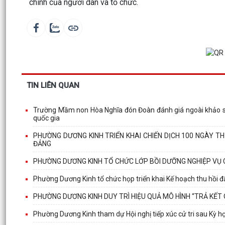
chính của người dân và tổ chức.
TIN LIÊN QUAN
Trường Mầm non Hòa Nghĩa đón Đoàn đánh giá ngoài khảo sá
quốc gia
PHƯỜNG DƯƠNG KINH TRIỂN KHAI CHIẾN DỊCH 100 NGÀY T
ĐẢNG
PHƯỜNG DƯƠNG KINH TỔ CHỨC LỚP BỒI DƯỠNG NGHIỆP VỤ 
Phường Dương Kinh tổ chức họp triển khai Kế hoạch thu hồi đấ
PHƯỜNG DƯƠNG KINH DUY TRÌ HIỆU QUẢ MÔ HÌNH “TRẢ KẾT
Phường Dương Kinh tham dự Hội nghị tiếp xúc cử tri sau Kỳ 