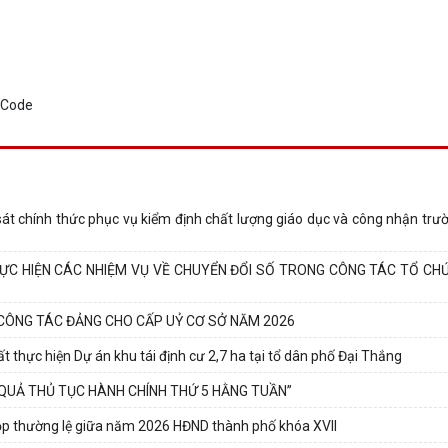
t chính thức phục vụ kiểm định chất lượng giáo dục và công nhận trư
HỰC HIỆN CÁC NHIỆM VỤ VỀ CHUYỂN ĐỔI SỐ TRONG CÔNG TÁC TỔ CH
CÔNG TÁC ĐẢNG CHO CẤP UỶ CƠ SỞ NĂM 2026
t thực hiện Dự án khu tái định cư 2,7 ha tại tổ dân phố Đại Thắng
 QUẢ THỦ TỤC HÀNH CHÍNH THỨ 5 HẰNG TUẦN”
họp thường lệ giữa năm 2026 HĐND thành phố khóa XVII