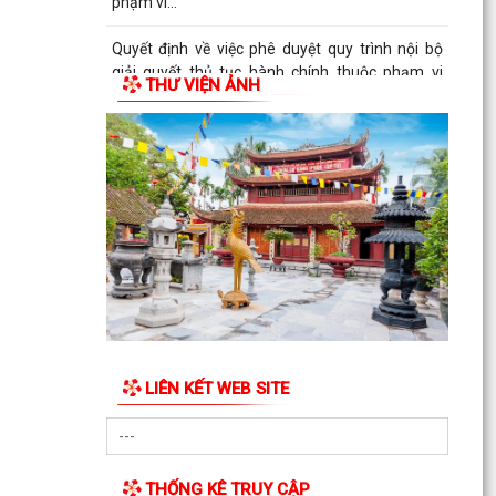
phạm vi...
Quyết định về việc phê duyệt quy trình nội bộ
giải quyết thủ tục hành chính thuộc phạm vi
THƯ VIỆN ẢNH
chức năng...
Quyết định về việc ủy quyền thực hiện một số
nhiệm vụ trong lĩnh vực đất đai theo quy định tại
Điều...
Quyết định quy định về việc phân cấp thực hiện
một số nhiệm vụ trong lĩnh vực đất đai và trình
tự,...
Phường Dương Kinh tham dự hội nghị trực
tuyến về đẩy nhanh tiến độ xây dựng cơ sở dữ
liệu đất đai
LIÊN KẾT WEB SITE
Đảng ủy phường Dương Kinh tổ chức sinh hoạt
chi bộ thường kỳ (mẫu) tại chi bộ TDP Hải Hoà
Phường Dương Kinh triển khai Chương trình Sức
THỐNG KÊ TRUY CẬP