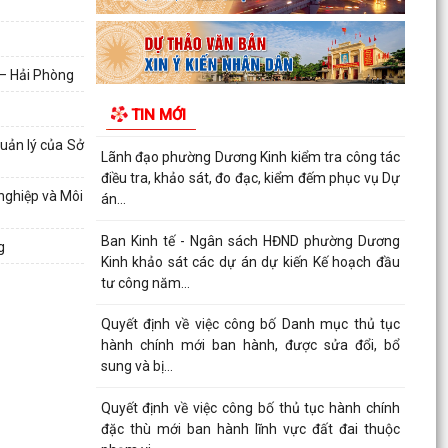
bị Kỳ họp thứ 5 (Kỳ họp chuyên đề năm 2026)
HĐND phường...
Công đoàn phường Dương Kinh công bố quyết
 – Hải Phòng
định kết nạp đoàn viên, thành lập 05 công đoàn
TIN MỚI
cơ sở mới
uản lý của Sở
Lãnh đạo phường Dương Kinh kiểm tra công tác
điều tra, khảo sát, đo đạc, kiểm đếm phục vụ Dự
nghiệp và Môi
án...
Ban Kinh tế - Ngân sách HĐND phường Dương
g
Kinh khảo sát các dự án dự kiến Kế hoạch đầu
tư công năm...
Quyết định về việc công bố Danh mục thủ tục
hành chính mới ban hành, được sửa đổi, bổ
sung và bị...
Quyết định về việc công bố thủ tục hành chính
đặc thù mới ban hành lĩnh vực đất đai thuộc