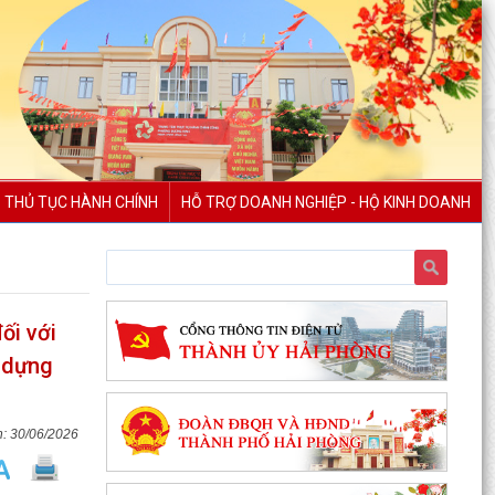
THỦ TỤC HÀNH CHÍNH
HỖ TRỢ DOANH NGHIỆP - HỘ KINH DOANH
ối với
y dựng
30/06/2026