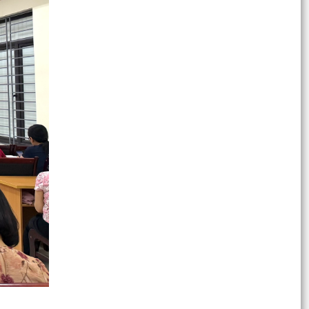
Kế hoạch tổ chức Hội nghị tổng kết năm học
2025-2026 và triển khai phương hướng nhiệm
vụ năm học...
Phường Dương Kinh dự Phiên họp thường kỳ
tháng 7/2026 của UBND thành phố
Đảng ủy - UBND phường Dương Kinh công bố
các quyết định về công tác cán bộ
Phường Dương Kinh chung tay hiến máu – Trao
gửi yêu thương, tiếp nối sự sống
Đảng ủy phường Dương Kinh đánh giá kết quả
thực hiện nhiệm vụ tháng 7, triển khai nhiệm vụ
trọng...
Phường Dương Kinh tham dự Hội nghị trực
tuyến toàn quốc quán triệt, triển khai thực hiện
Nghị quyết...
Hội Nông dân phường đánh giá kết quả triển