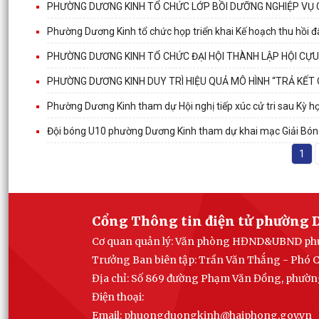
PHƯỜNG DƯƠNG KINH TỔ CHỨC LỚP BỒI DƯỠNG NGHIỆP VỤ 
Phường Dương Kinh tổ chức họp triển khai Kế hoạch thu hồi đấ
PHƯỜNG DƯƠNG KINH TỔ CHỨC ĐẠI HỘI THÀNH LẬP HỘI CỰU 
PHƯỜNG DƯƠNG KINH DUY TRÌ HIỆU QUẢ MÔ HÌNH “TRẢ KẾT
Phường Dương Kinh tham dự Hội nghị tiếp xúc cử tri sau Kỳ 
Đội bóng U10 phường Dương Kinh tham dự khai mạc Giải B
1
Cổng Thông tin điện tử phường 
Cơ quan quản lý:
Văn phòng HĐND&UBND ph
Trưởng Ban biên tập:
Trần Văn Thắng - Phó 
Địa chỉ:
Số 869 đường Phạm Văn Đồng, phường
Điện thoại:
Email:
phuongduongkinh@haiphong.gov.vn