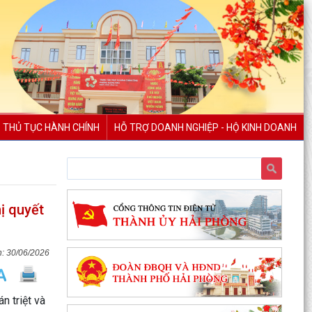
THỦ TỤC HÀNH CHÍNH
HỖ TRỢ DOANH NGHIỆP - HỘ KINH DOANH
Danh mục các dự án, công trình được đề xuất
phải thu hồi đất trình Hội đồng nhân dân thành
phố tại...
ị quyết
Phường Dương Kinh hỗ trợ người dân cài đặt
eTax Mobile, nộp thuế sử dụng đất phi nông
nghiệp
30/06/2026
Trường Mầm non Hòa Nghĩa đón Đoàn đánh giá
ngoài khảo sát chính thức phục vụ kiểm định
n triệt và
chất lượng...