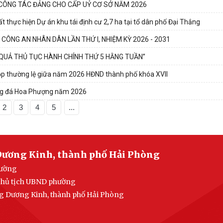
CÔNG TÁC ĐẢNG CHO CẤP UỶ CƠ SỞ NĂM 2026
t thực hiện Dự án khu tái định cư 2,7 ha tại tổ dân phố Đại Thắng
CÔNG AN NHÂN DÂN LẦN THỨ I, NHIỆM KỲ 2026 - 2031
 QUẢ THỦ TỤC HÀNH CHÍNH THỨ 5 HẰNG TUẦN”
họp thường lệ giữa năm 2026 HĐND thành phố khóa XVII
óng đá Hoa Phượng năm 2026
2
3
4
5
...
Dương Kinh, thành phố Hải Phòng
ường
Chủ tịch UBND phường
 Dương Kinh, thành phố Hải Phòng