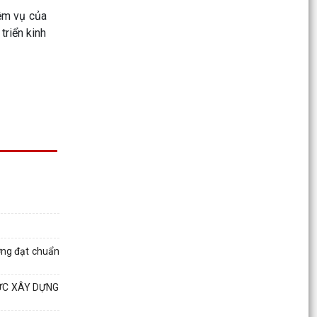
khai mô hình Chi hội, Chi đoàn không ma túy tại
iệm vụ của
TDP Hải...
triển kinh
4 lưu ý quan trọng khi làm thủ tục hành chính
Hướng dẫn thực hiện thủ tục thay đổi, cải chính,
bổ sung thông tin hộ tịch, xác định lại dân tộc
KỶ NIỆM 79 NĂM NGÀY THƯƠNG BINH - LIỆT SĨ
(27/7/1947 – 27/7/2026)
Phường Dương Kinh tổ chức Lễ thắp nến tri ân
các Anh hùng liệt sĩ năm 2026
Phường Dương Kinh triển khai kê khai đăng ký,
lập hồ sơ địa chính và hoàn thiện cơ sở dữ liệu
đất...
ờng đạt chuẩn
PHƯỜNG DƯƠNG KINH TỔ CHỨC LỄ CẦU SIÊU
ỨC XÂY DỰNG
CÁC ANH HÙNG LIỆT SĨ NHÂN KỶ NIỆM 79 NĂM
NGÀY THƯƠNG BINH -...