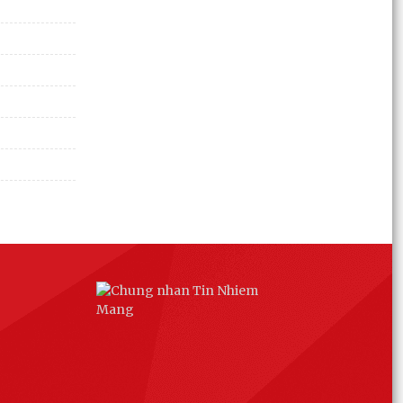
Phường Dương Kinh tiếp tục thực hiện hiệu quả
mô hình “Trả kết quả thủ tục hành chính thứ 5
hằng...
Đẩy mạnh cấp tài khoản định danh điện tử
VNeID cho trẻ em từ đủ 6 tuổi đến dưới 14 tuổi
UBND phường Dương Kinh họp đánh giá tình
hình phát triển kinh tế - xã hội tháng 7, triển khai
nhiệm...
Lãnh đạo phường Dương Kinh thăm, tặng quà
người có công, thân nhân người có công nhân
kỷ niệm 79...
Phường Dương Kinh tổ chức Lễ dâng hương
tưởng niệm các Anh hùng liệt sĩ nhân kỷ niệm
79 năm Ngày...
Tuổi trẻ Dương Kinh với chương trình “Bữa cơm
tri ân” nhân kỷ niệm Ngày Thương binh - Liệt sĩ