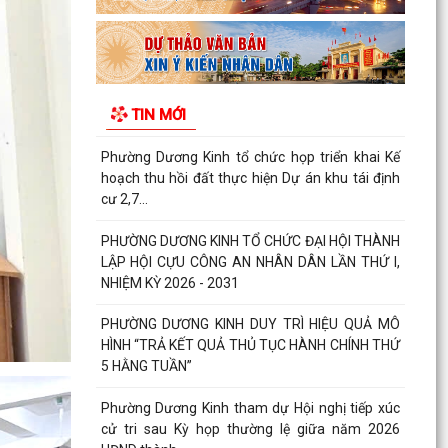
Phường Dương Kinh tham dự Hội nghị tiếp xúc
cử tri sau Kỳ họp thường lệ giữa năm 2026
HĐND thành...
Đội bóng U10 phường Dương Kinh tham dự khai
TIN MỚI
mạc Giải Bóng đá Hoa Phượng năm 2026
Những chương trình tín dụng ưu đãi hỗ trợ học
sinh, sinh viên trên địa bàn phường Dương Kinh
Phường Dương Kinh thống nhất công tác chuẩn
bị Kỳ họp thứ 5 (Kỳ họp chuyên đề năm 2026)
HĐND phường...
Công đoàn phường Dương Kinh công bố quyết
định kết nạp đoàn viên, thành lập 05 công đoàn
cơ sở mới
Lãnh đạo phường Dương Kinh kiểm tra công tác
điều tra, khảo sát, đo đạc, kiểm đếm phục vụ Dự
án...