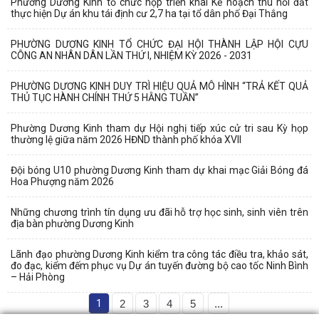
Phường Dương Kinh tổ chức họp triển khai Kế hoạch thu hồi đất
thực hiện Dự án khu tái định cư 2,7 ha tại tổ dân phố Đại Thắng
PHƯỜNG DƯƠNG KINH TỔ CHỨC ĐẠI HỘI THÀNH LẬP HỘI CỰU
CÔNG AN NHÂN DÂN LẦN THỨ I, NHIỆM KỲ 2026 - 2031
PHƯỜNG DƯƠNG KINH DUY TRÌ HIỆU QUẢ MÔ HÌNH “TRẢ KẾT QUẢ
THỦ TỤC HÀNH CHÍNH THỨ 5 HẰNG TUẦN”
Phường Dương Kinh tham dự Hội nghị tiếp xúc cử tri sau Kỳ họp
thường lệ giữa năm 2026 HĐND thành phố khóa XVII
Đội bóng U10 phường Dương Kinh tham dự khai mạc Giải Bóng đá
Hoa Phượng năm 2026
Những chương trình tín dụng ưu đãi hỗ trợ học sinh, sinh viên trên
địa bàn phường Dương Kinh
Lãnh đạo phường Dương Kinh kiểm tra công tác điều tra, khảo sát,
đo đạc, kiểm đếm phục vụ Dự án tuyến đường bộ cao tốc Ninh Bình
– Hải Phòng
1
2
3
4
5
...