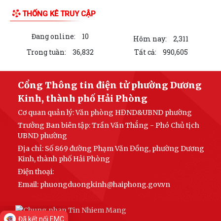
các nhiệm vụ trọng tâm tháng 8
THỐNG KÊ TRUY CẬP
Quyết định về việc công bố Danh mục thủ tục hành chính được sửa đổi,
Đang online:
10
bổ sung thuộc phạm vi chức...
Hôm nay:
2,311
Trong tuần:
36,832
Tất cả:
990,605
Kế hoạch tổ chức Hội nghị tổng kết năm học 2025-2026 và triển khai
phương hướng nhiệm vụ năm học...
Cổng Thông tin điện tử phường Dương
Phường Dương Kinh dự Phiên họp thường kỳ tháng 7/2026 của UBND
Kinh, thành phố Hải Phòng
thành phố
Cơ quan quản lý:
Văn phòng HĐND&UBND phường
Đảng ủy - UBND phường Dương Kinh công bố các quyết định về công
Trưởng Ban biên tập:
Trần Văn Thắng - Phó Chủ tịch
tác cán bộ
UBND phường
Địa chỉ:
Số 869 đường Phạm Văn Đồng, phường Dương
Phường Dương Kinh chung tay hiến máu – Trao gửi yêu thương, tiếp
Kinh, thành phố Hải Phòng
nối sự sống
Điện thoại:
Đảng ủy phường Dương Kinh đánh giá kết quả thực hiện nhiệm vụ
Email:
phuongduongkinh@haiphong.gov.vn
tháng 7, triển khai nhiệm vụ trọng...
Phường Dương Kinh tham dự Hội nghị trực tuyến toàn quốc quán triệt,
Đã kết nối EMC