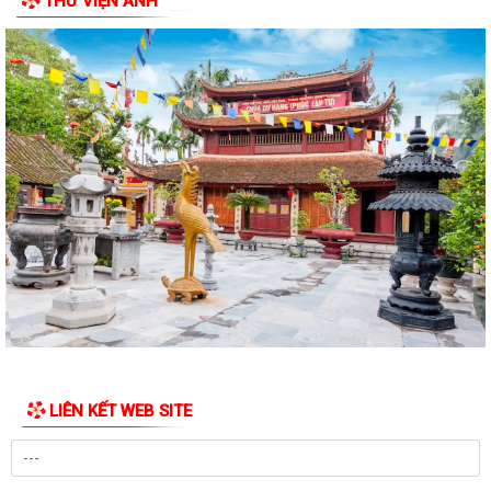
THƯ VIỆN ẢNH
Quyết định về việc công bố thủ tục hành chính đặc thù mới ban hành
lĩnh vực đất đai thuộc phạm vi...
Quyết định về việc phê duyệt quy trình nội bộ giải quyết thủ tục hành
chính thuộc phạm vi chức năng...
Quyết định về việc ủy quyền thực hiện một số nhiệm vụ trong lĩnh vực
đất đai theo quy định tại Điều...
Quyết định quy định về việc phân cấp thực hiện một số nhiệm vụ trong
lĩnh vực đất đai và trình tự,...
Phường Dương Kinh tham dự hội nghị trực tuyến về đẩy nhanh tiến độ
xây dựng cơ sở dữ liệu đất đai
Đảng ủy phường Dương Kinh tổ chức sinh hoạt chi bộ thường kỳ (mẫu)
tại chi bộ TDP Hải Hoà
LIÊN KẾT WEB SITE
Phường Dương Kinh triển khai Chương trình Sức khỏe học đường giai
đoạn 2026–2035
Phường Dương Kinh tổ chức sinh hoạt dưới cờ, quyết tâm hoàn thành