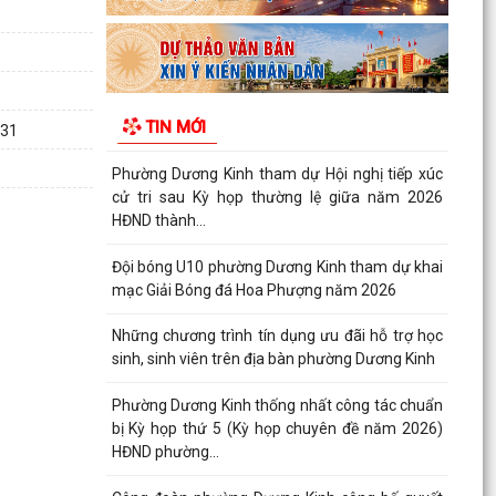
hoạch thu hồi đất thực hiện Dự án khu tái định
cư 2,7...
PHƯỜNG DƯƠNG KINH DUY TRÌ HIỆU QUẢ MÔ
HÌNH “TRẢ KẾT QUẢ THỦ TỤC HÀNH CHÍNH THỨ
TIN MỚI
5 HẰNG TUẦN”
031
Phường Dương Kinh tham dự Hội nghị tiếp xúc
cử tri sau Kỳ họp thường lệ giữa năm 2026
HĐND thành...
Đội bóng U10 phường Dương Kinh tham dự khai
mạc Giải Bóng đá Hoa Phượng năm 2026
Những chương trình tín dụng ưu đãi hỗ trợ học
sinh, sinh viên trên địa bàn phường Dương Kinh
Phường Dương Kinh thống nhất công tác chuẩn
bị Kỳ họp thứ 5 (Kỳ họp chuyên đề năm 2026)
HĐND phường...