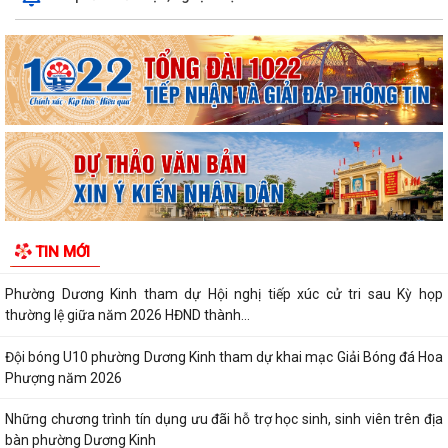
thức phục vụ kiểm định chất lượng...
PHƯỜNG DƯƠNG KINH TRIỂN KHAI CHIẾN DỊCH 100 NGÀY THỰC HIỆN
CÁC NHIỆM VỤ VỀ CHUYỂN ĐỔI SỐ TRONG CÔNG...
PHƯỜNG DƯƠNG KINH TỔ CHỨC LỚP BỒI DƯỠNG NGHIỆP VỤ CÔNG
TÁC ĐẢNG CHO CẤP UỶ CƠ SỞ NĂM 2026
Phường Dương Kinh tổ chức họp triển khai Kế hoạch thu hồi đất thực
hiện Dự án khu tái định cư 2,7...
PHƯỜNG DƯƠNG KINH DUY TRÌ HIỆU QUẢ MÔ HÌNH “TRẢ KẾT QUẢ THỦ
TIN MỚI
TỤC HÀNH CHÍNH THỨ 5 HẰNG TUẦN”
Phường Dương Kinh tham dự Hội nghị tiếp xúc cử tri sau Kỳ họp
thường lệ giữa năm 2026 HĐND thành...
Đội bóng U10 phường Dương Kinh tham dự khai mạc Giải Bóng đá Hoa
Phượng năm 2026
Những chương trình tín dụng ưu đãi hỗ trợ học sinh, sinh viên trên địa
bàn phường Dương Kinh