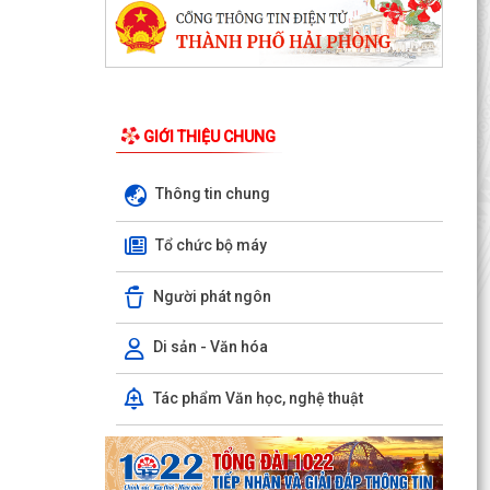
GIỚI THIỆU CHUNG
Thông tin chung
Phường Dương Kinh thống nhất công tác chuẩn
bị Kỳ họp thứ 5 (Kỳ họp chuyên đề năm 2026)
Tổ chức bộ máy
HĐND phường...
Người phát ngôn
Công đoàn phường Dương Kinh công bố quyết
định kết nạp đoàn viên, thành lập 05 công đoàn
cơ sở mới
Di sản - Văn hóa
Lãnh đạo phường Dương Kinh kiểm tra công tác
Tác phẩm Văn học, nghệ thuật
điều tra, khảo sát, đo đạc, kiểm đếm phục vụ Dự
án...
Ban Kinh tế - Ngân sách HĐND phường Dương