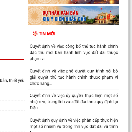
Kinh khảo sát các dự án dự kiến Kế hoạch đầu
tư công năm...
Quyết định về việc công bố Danh mục thủ tục
hành chính mới ban hành, được sửa đổi, bổ
TIN MỚI
sung và bị...
Quyết định về việc công bố thủ tục hành chính
đặc thù mới ban hành lĩnh vực đất đai thuộc
phạm vi...
Quyết định về việc phê duyệt quy trình nội bộ
giải quyết thủ tục hành chính thuộc phạm vi
ản, thiết yếu
chức năng...
Quyết định về việc ủy quyền thực hiện một số
nhiệm vụ trong lĩnh vực đất đai theo quy định tại
Điều...
Quyết định quy định về việc phân cấp thực hiện
một số nhiệm vụ trong lĩnh vực đất đai và trình