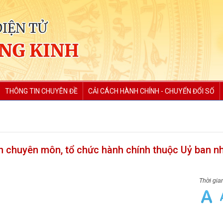
THÔNG TIN CHUYÊN ĐỀ
CẢI CÁCH HÀNH CHÍNH - CHUYỂN ĐỔI SỐ
an chuyên môn, tổ chức hành chính thuộc Uỷ ban n