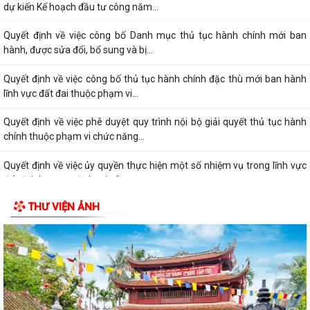
dự kiến Kế hoạch đầu tư công năm...
Quyết định về việc công bố Danh mục thủ tục hành chính mới ban
hành, được sửa đổi, bổ sung và bị...
Quyết định về việc công bố thủ tục hành chính đặc thù mới ban hành
lĩnh vực đất đai thuộc phạm vi...
Quyết định về việc phê duyệt quy trình nội bộ giải quyết thủ tục hành
chính thuộc phạm vi chức năng...
Quyết định về việc ủy quyền thực hiện một số nhiệm vụ trong lĩnh vực
đất đai theo quy định tại Điều...
THƯ VIỆN ẢNH
Quyết định quy định về việc phân cấp thực hiện một số nhiệm vụ trong
lĩnh vực đất đai và trình tự,...
Phường Dương Kinh tham dự hội nghị trực tuyến về đẩy nhanh tiến độ
xây dựng cơ sở dữ liệu đất đai
Đảng ủy phường Dương Kinh tổ chức sinh hoạt chi bộ thường kỳ (mẫu)
tại chi bộ TDP Hải Hoà