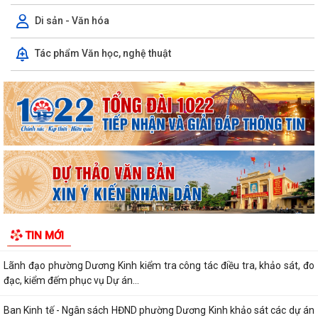
Di sản - Văn hóa
Phường Dương Kinh tham dự Hội nghị tiếp xúc cử tri sau Kỳ họp
Tác phẩm Văn học, nghệ thuật
thường lệ giữa năm 2026 HĐND thành...
Đội bóng U10 phường Dương Kinh tham dự khai mạc Giải Bóng đá Hoa
Phượng năm 2026
Những chương trình tín dụng ưu đãi hỗ trợ học sinh, sinh viên trên địa
bàn phường Dương Kinh
Phường Dương Kinh thống nhất công tác chuẩn bị Kỳ họp thứ 5 (Kỳ
họp chuyên đề năm 2026) HĐND phường...
Công đoàn phường Dương Kinh công bố quyết định kết nạp đoàn viên,
TIN MỚI
thành lập 05 công đoàn cơ sở mới
Lãnh đạo phường Dương Kinh kiểm tra công tác điều tra, khảo sát, đo
đạc, kiểm đếm phục vụ Dự án...
Ban Kinh tế - Ngân sách HĐND phường Dương Kinh khảo sát các dự án