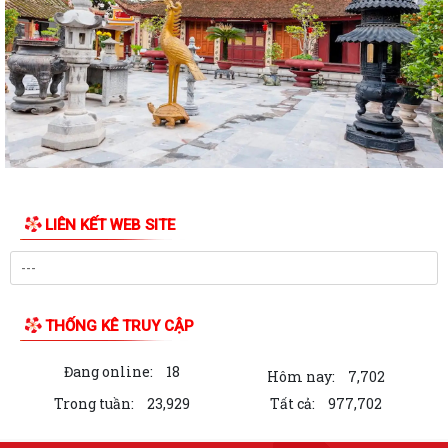
Phường Dương Kinh triển khai Chương trình Sức khỏe học đường giai
đoạn 2026–2035
Phường Dương Kinh tổ chức sinh hoạt dưới cờ, quyết tâm hoàn thành
các nhiệm vụ trọng tâm tháng 8
Quyết định về việc công bố Danh mục thủ tục hành chính được sửa đổi,
bổ sung thuộc phạm vi chức...
LIÊN KẾT WEB SITE
Kế hoạch tổ chức Hội nghị tổng kết năm học 2025-2026 và triển khai
phương hướng nhiệm vụ năm học...
Phường Dương Kinh dự Phiên họp thường kỳ tháng 7/2026 của UBND
thành phố
THỐNG KÊ TRUY CẬP
Đảng ủy - UBND phường Dương Kinh công bố các quyết định về công
Đang online:
18
tác cán bộ
Hôm nay:
7,702
Trong tuần:
23,929
Tất cả:
977,702
Phường Dương Kinh chung tay hiến máu – Trao gửi yêu thương, tiếp
nối sự sống