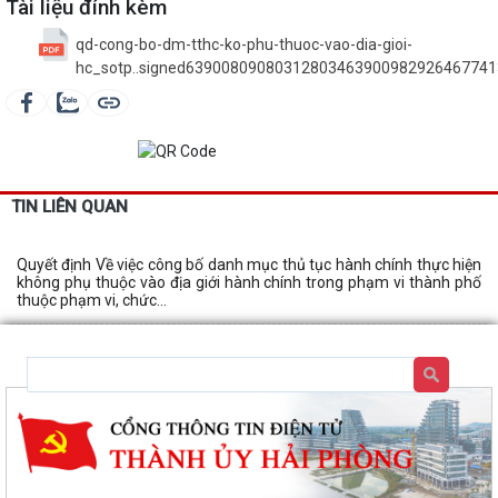
Tài liệu đính kèm
qd-cong-bo-dm-tthc-ko-phu-thuoc-vao-dia-gioi-
hc_sotp..signed63900809080312803463900982926467741
TIN LIÊN QUAN
Quyết định Về việc công bố danh mục thủ tục hành chính thực hiện
không phụ thuộc vào địa giới hành chính trong phạm vi thành phố
thuộc phạm vi, chức...