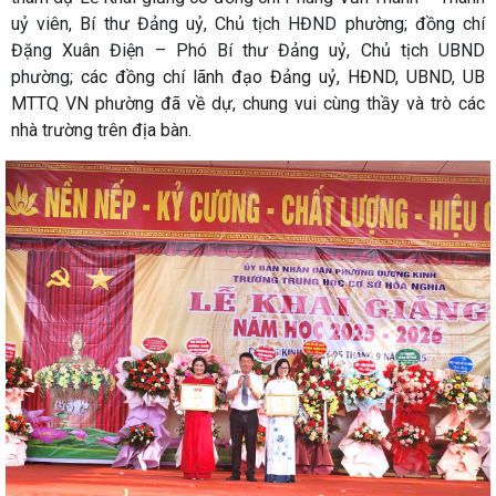
uỷ viên, Bí thư Đảng uỷ, Chủ tịch HĐND phường; đồng chí
Đặng Xuân Điện – Phó Bí thư Đảng uỷ, Chủ tịch UBND
phường;
các đồng chí lãnh đạo Đảng uỷ, HĐND, UBND, UB
MTTQ VN phường đã về dự, chung vui cùng thầy và trò các
nhà trường trên địa bàn.