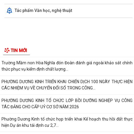
Phường Dương Kinh hỗ trợ người dân tiếp cận dịch vụ công trực tuyến,
Tác phẩm Văn học, nghệ thuật
nâng cao cảnh giác trước lừa...
Hội Nông dân phường Dương Kinh tuyên truyền, hỗ trợ định danh sản
phẩm trên nền tảng số cho hội...
Báo cáo tổng hợp, giải trình, tiếp thu ý kiến góp ý đối với dự thảo Nghị
quyết của Hội đồng nhân...
Danh mục các dự án, công trình được đề xuất phải thu hồi đất trình Hội
đồng nhân dân thành phố tại...
Phường Dương Kinh hỗ trợ người dân cài đặt eTax Mobile, nộp thuế sử
TIN MỚI
dụng đất phi nông nghiệp
Trường Mầm non Hòa Nghĩa đón Đoàn đánh giá ngoài khảo sát chính
thức phục vụ kiểm định chất lượng...
PHƯỜNG DƯƠNG KINH TRIỂN KHAI CHIẾN DỊCH 100 NGÀY THỰC HIỆN
CÁC NHIỆM VỤ VỀ CHUYỂN ĐỔI SỐ TRONG CÔNG...