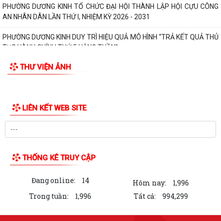
PHƯỜNG DƯƠNG KINH TỔ CHỨC LỚP BỒI DƯỠNG NGHIỆP VỤ CÔNG
TÁC ĐẢNG CHO CẤP UỶ CƠ SỞ NĂM 2026
Phường Dương Kinh tổ chức họp triển khai Kế hoạch thu hồi đất thực
hiện Dự án khu tái định cư 2,7...
PHƯỜNG DƯƠNG KINH TỔ CHỨC ĐẠI HỘI THÀNH LẬP HỘI CỰU CÔNG
AN NHÂN DÂN LẦN THỨ I, NHIỆM KỲ 2026 - 2031
PHƯỜNG DƯƠNG KINH DUY TRÌ HIỆU QUẢ MÔ HÌNH “TRẢ KẾT QUẢ THỦ
TỤC HÀNH CHÍNH THỨ 5 HẰNG TUẦN”
THƯ VIỆN ẢNH
Phường Dương Kinh tham dự Hội nghị tiếp xúc cử tri sau Kỳ họp
thường lệ giữa năm 2026 HĐND thành...
Đội bóng U10 phường Dương Kinh tham dự khai mạc Giải Bóng đá Hoa
Phượng năm 2026
Những chương trình tín dụng ưu đãi hỗ trợ học sinh, sinh viên trên địa
bàn phường Dương Kinh