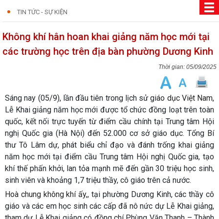
TIN TỨC - SỰ KIỆN
Không khí hân hoan khai giảng năm học mới tại
các trường học trên địa bàn phường Dương Kinh
05/09/2025
Sáng nay (05/9), lần đầu tiên trong lịch sử g
iáo dục Việt Nam
,
Lễ Khai giảng năm học mới được tổ chức đồng loạt trên toàn
quốc, kết nối trực tuyến từ điểm cầu chính tại Trung tâm Hội
nghị Quốc gia (Hà Nội) đến 52.000 cơ sở giáo dục. Tổng Bí
thư Tô Lâm dự, phát biểu chỉ đạo và đánh trống khai giảng
năm học mới tại điểm cầu Trung tâm Hội nghị Quốc gia, tạo
khí thế phấn khởi, lan tỏa mạnh mẽ đến gần 30 triệu học sinh,
sinh viên và khoảng 1,7 triệu thầy, cô giáo trên cả nước.
Hoà chung không khí ấy,
, tại phường Dương Kinh, các thầy cô
giáo và các em học sinh các cấp đã nô nức dự Lễ Khai giảng,
tham dự Lễ Khai giảng có đồng chí Phùng Văn Thanh – Thành