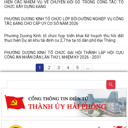
HIỆN CÁC NHIỆM VỤ VỀ CHUYỂN ĐỔI SỐ TRONG CÔNG TÁC TỔ
CHỨC XÂY DỰNG ĐẢNG
PHƯỜNG DƯƠNG KINH TỔ CHỨC LỚP BỒI DƯỠNG NGHIỆP VỤ CÔNG
TÁC ĐẢNG CHO CẤP UỶ CƠ SỞ NĂM 2026
Phường Dương Kinh tổ chức họp triển khai Kế hoạch thu hồi đất
thực hiện Dự án khu tái định cư 2,7 ha tại tổ dân phố Đại Thắng
PHƯỜNG DƯƠNG KINH TỔ CHỨC ĐẠI HỘI THÀNH LẬP HỘI CỰU
CÔNG AN NHÂN DÂN LẦN THỨ I, NHIỆM KỲ 2026 - 2031
1
2
3
4
5
...